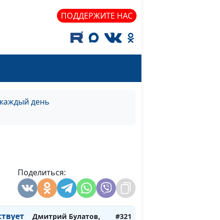
иста
священнослужитель
ПОДДЕРЖИТЕ НАС
век на
Дмитрий Булатов,
#326
иста
священнослужитель
век на
Дмитрий Булатов,
#325
иста
священнослужитель
 каждый день
твует
Дмитрий Булатов,
#324
священнослужитель
твует
Дмитрий Булатов,
#323
священнослужитель
Поделиться:
твует
Дмитрий Булатов,
#322
священнослужитель
ствует
Дмитрий Булатов,
#321