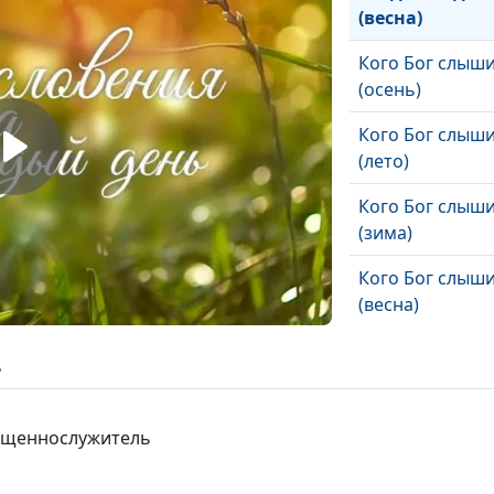
(весна)
Кого Бог слыш
(осень)
Кого Бог слыш
(лето)
Кого Бог слыш
(зима)
Кого Бог слыш
(весна)
Как не потерят
ь
(осень)
Как не потерят
вященнослужитель
(лето)
Как не потерят