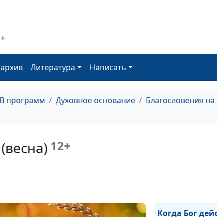
Пришествие Хр
(лето)
Влияет ли чело
2+
Пришествие Хр
(зима)
оархив
Литература
Написать
Влияет ли чело
Пришествие Хр
(весна)
ТВ программ
Духовное основание
Благословения на
Когда Бог дейс
(осень)
12+
 (весна)
Когда Бог дейс
(лето)
Когда Бог дейс
(зима)
Когда Бог дей