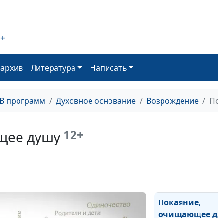
Победа пророк
Илии
2+
Важность слов
оархив
Литература
Написать
План спасения
ТВ программ
Духовное основание
Возрождение
П
Смысл страдан
12+
щее душу
Избери жизнь
Обличительно
исцеление
Покаяние,
очищающее д