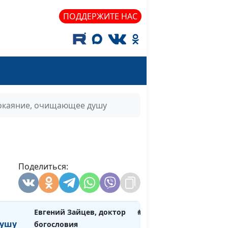
а
Аркадий Балкан,
#89
ПОДДЕРЖИТЕ НАС
священнослужитель
а
Андрей Гарбарчук,
#82
священнослужитель
Андрей Гарбарчук,
#81
священнослужитель
окаяние, очищающее душу
ий
Андрей Гарбарчук,
#80
священнослужитель
Евгений Зайцев, доктор
#79
богословия
Поделиться:
е
Евгений Зайцев, доктор
#78
богословия
Евгений Зайцев, доктор
#77
ушу
богословия