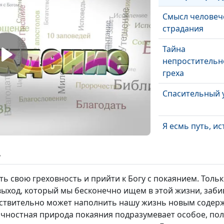
Смысл человеч
страдания
Тайна
непростительн
греха
Спасительный 
Я есмь путь, ис
жизнь
ь
Христос помог
победить страх
ь свою греховность и прийти к Богу с покаянием. Толь
ыход, который мы бесконечно ищем в этой жизни, забив
Дух Святой и
ействительно может наполнить нашу жизнь новым содерж
проповедь Ева
Личностная природа покаяния подразумевает особое, п
Подготовка к