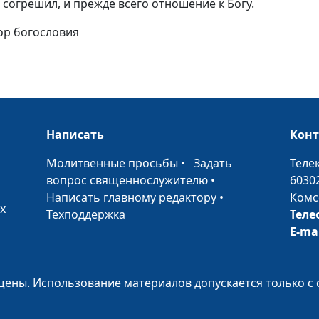
 согрешил, и прежде всего отношение к Богу.
излитию Духа
тор богословия
Святого
Дух Святой в ж
семьи
Дух Святой мен
нас
Написать
Кон
Получение Свя
•
Молитвенные просьбы
•
Задать
Теле
Духа
вопрос священнослужителю
•
6030
Написать главному редактору
•
Комс
Возрождение и
х
Техподдержка
Теле
Святой Дух
E-ma
Формула успех
ены. Использование материалов допускается только с 
Духовная зрел