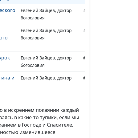
еского
Евгений Зайцев, доктор
#76
богословия
Евгений Зайцев, доктор
#75
ого
богословия
урок
Евгений Зайцев, доктор
#74
богословия
тина и
Евгений Зайцев, доктор
#73
богословия
ает
Евгений Зайцев, доктор
#72
богословия
ко в искреннем покаянии каждый
аясь в какие-то тупики, если мы
Владимир Котов,
#71
анием в Господе и Спасителе,
нгелия
священнослужитель
олностью изменившееся
Владимир Котов,
#70