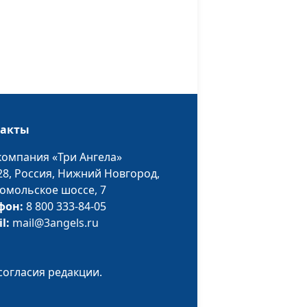
священнослужитель
изни
Владимир Котов,
#69
священнослужитель
яет
Владимир Котов,
#68
священнослужитель
такты
того
Владимир Котов,
#67
компания «Три Ангела»
священнослужитель
28,
Россия, Нижний Новгород,
омольское шоссе, 7
Владимир Котов,
#66
фон:
8 800 333-84-05
священнослужитель
il:
mail@3angels.ru
а
Владимир Котов,
#65
священнослужитель
согласия редакции.
ость
Владимир Котов,
#64
священнослужитель