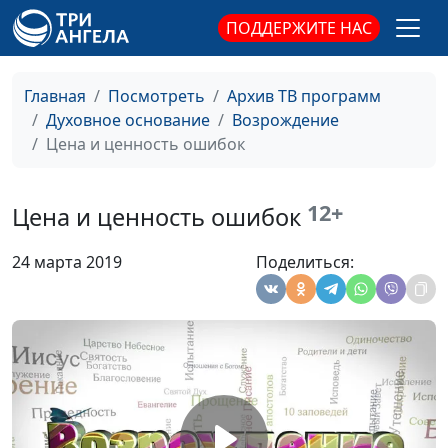
Покаяние и его
Евгений Раннев,
#295
ПОДДЕРЖИТЕ НАС
благотворные
священнослужитель,
результаты
магистр богословия
Главная
Посмотреть
Архив ТВ программ
Что есть истина?
Евгений Раннев,
#294
Духовное основание
Возрождение
священнослужитель,
Цена и ценность ошибок
магистр богословия
Иисус и грешница
Евгений Раннев,
#293
12+
Цена и ценность ошибок
священнослужитель,
магистр богословия
24 марта 2019
Поделиться:
Притчи о потерянных
Евгений Раннев,
#292
священнослужитель,
магистр богословия
Иисус и учитель
Евгений Раннев,
#291
Израиля
священнослужитель,
магистр богословия