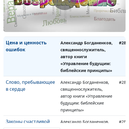
Главная заповедь
Александр Богданенков,
#290
библейской
священнослужитель,
кардиологии
автор книги «Управление
будущим: библейские
принципы»
Цена и ценность
Александр Богданенков,
#289
ошибок
священнослужитель,
автор книги
«Управление будущим:
библейские принципы»
Слово, пребывающее
Александр Богданенков,
#288
в сердце
священнослужитель,
автор книги «Управление
будущим: библейские
принципы»
Законы счастливой
Александр Богданенков,
#287
жизни
священнослужитель,