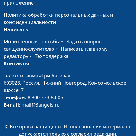
приложение
теологии
Политика обработки персональных данных и
День народного
Андрей Качалаба,
#283
конфиденциальности
единства
священнослужитель,
Написать
доктор практической
теологии
Молитвенные просьбы
•
Задать вопрос
священнослужителю
•
Написать главному
День труда – 1 мая
Андрей Качалаба,
#282
редактору
•
Техподдержка
священнослужитель,
Контакты
доктор практической
теологии
Телекомпания «Три Ангела»
603028,
Россия, Нижний Новгород,
Комсомольское
День семьи
Андрей Качалаба,
#281
шоссе, 7
священнослужитель,
Телефон:
8 800 333-84-05
доктор практической
E-mail:
mail@3angels.ru
теологии
День защиты детей
Андрей Качалаба,
#280
священнослужитель,
© Все права защищены. Использование материалов
доктор практической
допускается только с согласия редакции.