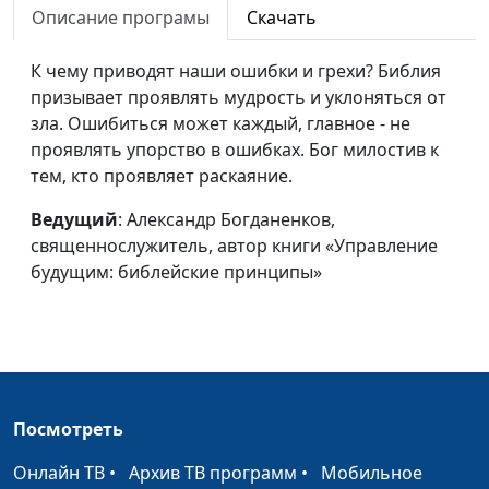
Описание програмы
Скачать
автор книги «Управление
будущим: библейские
К чему приводят наши ошибки и грехи? Библия
принципы»
призывает проявлять мудрость и уклоняться от
«Я» - последняя буква
зла. Ошибиться может каждый, главное - не
Александр Богданенков,
#286
алфавита
проявлять упорство в ошибках. Бог милостив к
священнослужитель,
тем, кто проявляет раскаяние.
автор книги «Управление
будущим: библейские
Ведущий
: Александр Богданенков,
принципы»
священнослужитель, автор книги «Управление
Миг между прошлым
будущим: библейские принципы»
Александр Богданенков,
#285
и будущим
священнослужитель,
автор книги «Управление
будущим: библейские
принципы»
День пожилых людей
Андрей Качалаба,
#284
Посмотреть
священнослужитель,
Онлайн ТВ
•
Архив ТВ программ
•
Мобильное
доктор практической