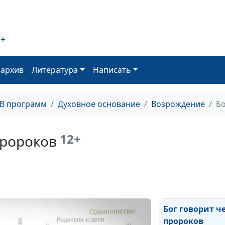
Паранойя
2+
оархив
Литература
Написать
Прошлое глаза
настоящего
ТВ программ
Духовное основание
Возрождение
Бо
Бог говорит го
12+
пророков
Бог говорит че
сны
Бог говорит ч
пророков