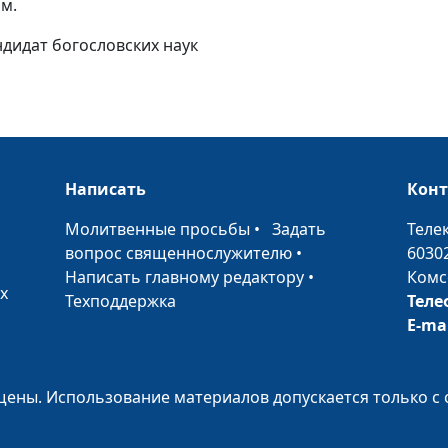
ом.
ндидат богословских наук
Бог говорит и
сегодня
Не введи нас в
искушение
Написать
Кон
•
Молитвенные просьбы
•
Задать
Теле
И прости нам д
вопрос священнослужителю
•
6030
наши
Написать главному редактору
•
Комс
х
Техподдержка
Теле
Хлеб наш насу
E-ma
ены. Использование материалов допускается только с 
Да будет воля 