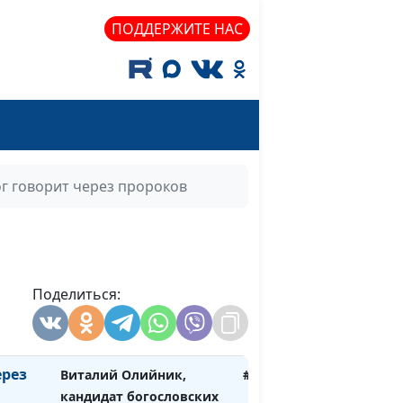
наук
ПОДДЕРЖИТЕ НАС
Виталий Олийник,
#36
кандидат богословских
наук
ми
Виталий Олийник,
#35
кандидат богословских
наук
г говорит через пророков
лосом
Виталий Олийник,
#34
кандидат богословских
наук
рез
Поделиться:
Виталий Олийник,
#33
кандидат богословских
наук
ерез
Виталий Олийник,
#32
кандидат богословских