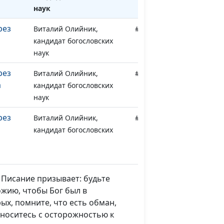
наук
рез
Виталий Олийник,
#31
кандидат богословских
наук
рез
Виталий Олийник,
#30
а
кандидат богословских
наук
рез
Виталий Олийник,
#29
кандидат богословских
наук
рез
Виталий Олийник,
#28
кандидат богословских
 Писание призывает: будьте
наук
ожию, чтобы Бог был в
ых, помните, что есть обман,
о
Виталий Олийник,
#27
относитесь с осторожностью к
кандидат богословских