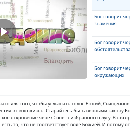
Бог говорит че
знамения
Бог говорит че
обстоятельств
Бог говорит че
окружающих
ь
Бог говорит че
Библию
нако для того, чтобы услышать голос Божий, Священное
честия в свою жизнь. Старайтесь быть верными закону Б
кое откровение через Своего избранного слугу. Во-втор
Бог говорит, кт
 есть то, что не соответствует воле Божией. И потому 
слушает?