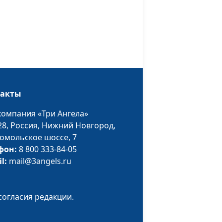
наук
Виталий Олийник,
#26
кандидат богословских
наук
о
Виталий Олийник,
#25
кандидат богословских
такты
наук
компания «Три Ангела»
олги
Виталий Олийник,
#24
28,
Россия, Нижний Новгород,
кандидат богословских
омольское шоссе, 7
наук
фон:
8 800 333-84-05
щный
Виталий Олийник,
#23
il:
mail@3angels.ru
кандидат богословских
наук
согласия редакции.
Твоя
Виталий Олийник,
#22
кандидат богословских