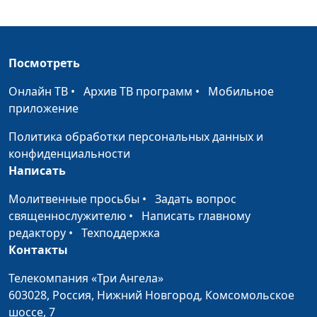
наук
Да будет воля Твоя
Виталий Олийник,
#22
кандидат богословских
Посмотреть
наук
Онлайн ТВ
•
Архив ТВ программ
•
Мобильное
Да приидет Царствие
Виталий Олийник,
#21
приложение
Твое
кандидат богословских
наук
Политика обработки персональных данных и
конфиденциальности
Да святится имя Твоё
Виталий Олийник,
#20
Написать
кандидат богословских
Молитвенные просьбы
•
наук
Задать вопрос
священнослужителю
•
Написать главному
Отче наш, сущий на
Виталий Олийник,
#19
редактору
•
Техподдержка
небесах
кандидат богословских
Контакты
наук
Телекомпания «Три Ангела»
Природа молитвы
Виталий Олийник,
#18
603028,
Россия, Нижний Новгород,
Комсомольское
Господней
кандидат богословских
шоссе, 7