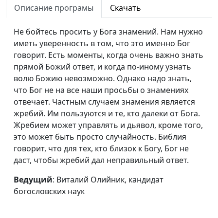
Описание програмы
Скачать
наук
Бог говорит, кто
Виталий Олийник,
#27
Не бойтесь просить у Бога знамений. Нам нужно
слушает?
кандидат богословских
иметь уверенность в том, что это именно Бог
наук
говорит. Есть моменты, когда очень важно знать
прямой Божий ответ, и когда по-иному узнать
Бог говорит и
Виталий Олийник,
#26
волю Божию невозможно. Однако надо знать,
сегодня
кандидат богословских
что Бог не на все наши просьбы о знамениях
наук
отвечает. Частным случаем знамения является
жребий. Им пользуются и те, кто далеки от Бога.
Не введи нас во
Виталий Олийник,
#25
Жребием может управлять и дьявол, кроме того,
искушение
кандидат богословских
это может быть просто случайность. Библия
наук
говорит, что для тех, кто близок к Богу, Бог не
И прости нам долги
Виталий Олийник,
#24
даст, чтобы жребий дал неправильный ответ.
наши
кандидат богословских
Ведущий
: Виталий Олийник, кандидат
наук
богословских наук
Хлеб наш насущный
Виталий Олийник,
#23
кандидат богословских