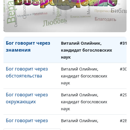
наук
Бог говорит через
Виталий Олийник,
#32
пророков
кандидат богословских
наук
Бог говорит через
Виталий Олийник,
#31
знамения
кандидат богословских
наук
Бог говорит через
Виталий Олийник,
#30
обстоятельства
кандидат богословских
наук
Бог говорит через
Виталий Олийник,
#29
окружающих
кандидат богословских
наук
Бог говорит через
Виталий Олийник,
#28
Библию
кандидат богословских