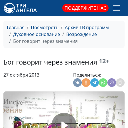
наук
ПОДДЕРЖИТЕ НАС
Тревога
Виталий Олийник,
#37
кандидат богословских
Главная
Посмотреть
Архив ТВ программ
наук
Духовное основание
Возрождение
Бог говорит через знамения
Паранойя
Виталий Олийник,
#36
кандидат богословских
наук
12+
Бог говорит через знамения
Прошлое глазами
Виталий Олийник,
#35
27 октября 2013
Поделиться:
настоящего
кандидат богословских
наук
Бог говорит голосом
Виталий Олийник,
#34
кандидат богословских
наук
Бог говорит через
Виталий Олийник,
#33
сны
кандидат богословских