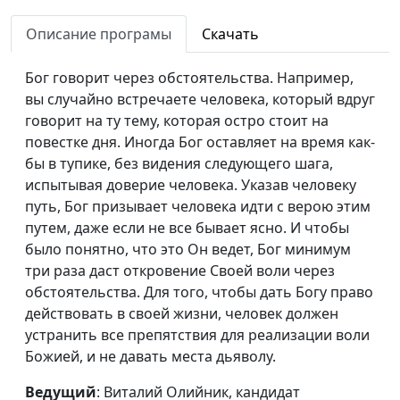
слушает?
кандидат богословских
Описание програмы
Скачать
наук
Бог говорит и
Виталий Олийник,
#26
Бог говорит через обстоятельства. Например,
сегодня
кандидат богословских
вы случайно встречаете человека, который вдруг
наук
говорит на ту тему, которая остро стоит на
повестке дня. Иногда Бог оставляет на время как-
Не введи нас во
Виталий Олийник,
#25
бы в тупике, без видения следующего шага,
искушение
кандидат богословских
испытывая доверие человека. Указав человеку
наук
путь, Бог призывает человека идти с верою этим
путем, даже если не все бывает ясно. И чтобы
И прости нам долги
Виталий Олийник,
#24
было понятно, что это Он ведет, Бог минимум
наши
кандидат богословских
три раза даст откровение Своей воли через
наук
обстоятельства. Для того, чтобы дать Богу право
Хлеб наш насущный
Виталий Олийник,
#23
действовать в своей жизни, человек должен
кандидат богословских
устранить все препятствия для реализации воли
наук
Божией, и не давать места дьяволу.
Да будет воля Твоя
Виталий Олийник,
#22
Ведущий
: Виталий Олийник, кандидат