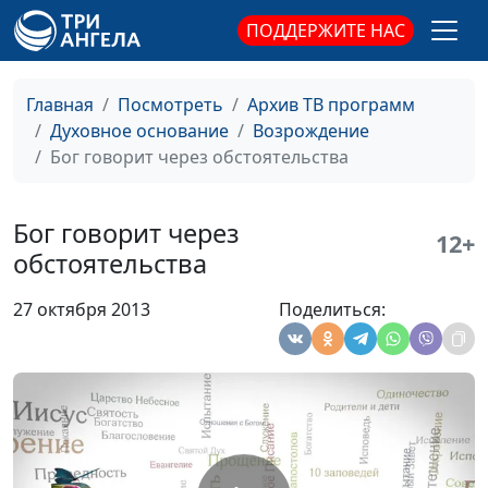
кандидат богословских
ПОДДЕРЖИТЕ НАС
наук
Паранойя
Виталий Олийник,
#36
Главная
Посмотреть
Архив ТВ программ
кандидат богословских
Духовное основание
Возрождение
наук
Бог говорит через обстоятельства
Прошлое глазами
Виталий Олийник,
#35
настоящего
кандидат богословских
Бог говорит через
12+
наук
обстоятельства
Бог говорит голосом
Виталий Олийник,
#34
27 октября 2013
Поделиться:
кандидат богословских
наук
Бог говорит через
Виталий Олийник,
#33
сны
кандидат богословских
наук
Бог говорит через
Виталий Олийник,
#32