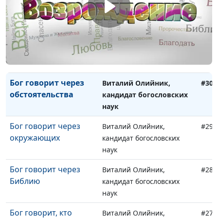
пророков
кандидат богословских
наук
Бог говорит через
Виталий Олийник,
#31
знамения
кандидат богословских
наук
Бог говорит через
Виталий Олийник,
#30
обстоятельства
кандидат богословских
наук
Бог говорит через
Виталий Олийник,
#29
окружающих
кандидат богословских
наук
Бог говорит через
Виталий Олийник,
#28
Библию
кандидат богословских
наук
Бог говорит, кто
Виталий Олийник,
#27