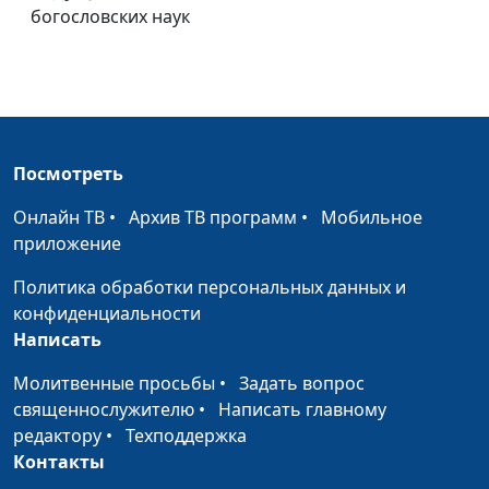
кандидат богословских
богословских наук
наук
Да приидет Царствие
Виталий Олийник,
#21
Твое
кандидат богословских
наук
Посмотреть
Да святится имя Твоё
Виталий Олийник,
#20
кандидат богословских
Онлайн ТВ
•
Архив ТВ программ
•
Мобильное
наук
приложение
Отче наш, сущий на
Виталий Олийник,
#19
Политика обработки персональных данных и
небесах
кандидат богословских
конфиденциальности
наук
Написать
Природа молитвы
Виталий Олийник,
#18
Молитвенные просьбы
•
Задать вопрос
Господней
кандидат богословских
священнослужителю
•
Написать главному
наук
редактору
•
Техподдержка
Контакты
Вера как верность
Виталий Олийник,
#17