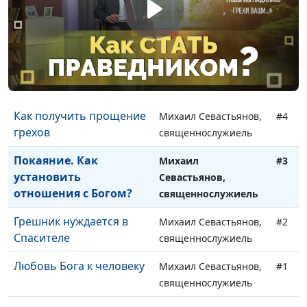
Вера и принятие: мир
Михаил Севастьянов,
#6
без серебра и платы
священнослужиель
Посвящение. Полная
Михаил Севастьянов,
#5
отдача себя Богу
священнослужиель
Как получить прощение
Михаил Севастьянов,
#4
грехов
священнослужиель
Покаяние. Как
Михаил
#3
установить
Севастьянов,
отношения с Богом?
священнослужиель
Грешник нуждается в
Михаил Севастьянов,
#2
Спасителе
священнослужиель
Любовь Бога к человеку
Михаил Севастьянов,
#1
священнослужиель