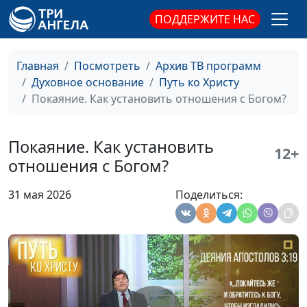
ПОДДЕРЖИТЕ НАС
Радость в Господе
Михаил Севастьянов,
#13
священнослужиель
Главная
Посмотреть
Архив ТВ программ
Как быть с сомнениями
Михаил Севастьянов,
#12
Духовное основание
Путь ко Христу
в Библии
священнослужиель
Покаяние. Как установить отношения с Богом?
Преимущество молитвы
Михаил Севастьянов,
#11
священнослужиель
Покаяние. Как установить
12+
Познание Бога
Михаил Севастьянов,
#10
отношения с Богом?
священнослужиель
31 мая 2026
Поделиться:
Наша жизнь и дела
Михаил Севастьянов,
#9
священнослужиель
Возрастание во Христе
Михаил Севастьянов,
#8
священнослужиель
Принадлежим ли мы
Михаил Севастьянов,
#7
Христу?
священнослужиель