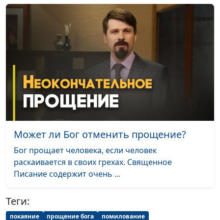
Может ли Бог отменить прощение?
Бог прощает человека, если человек
раскаивается в своих грехах. Священное
Писание содержит очень ...
Теги:
покаяние
прощение бога
помилование