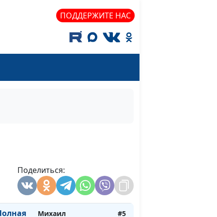
Севастьянов,
ПОДДЕРЖИТЕ НАС
священнослужиель
дела
Михаил
#9
Севастьянов,
священнослужиель
 Христе
Михаил
#8
Севастьянов,
священнослужиель
ли мы
Михаил
#7
Севастьянов,
священнослужиель
е: мир
Поделиться:
Михаил
#6
платы
Севастьянов,
священнослужиель
Полная
Михаил
#5