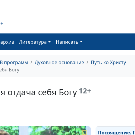
2+
Наша жизнь и 
оархив
Литература
Написать
Возрастание во
ТВ программ
Духовное основание
Путь ко Христу
ебя Богу
Принадлежим 
Христу?
12+
 отдача себя Богу
Вера и приняти
без серебра и 
Посвящение. 