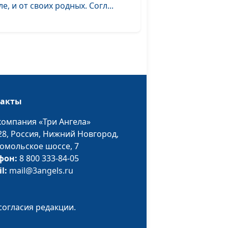
ле, и от своих родных. Согл...
такты
компания «Три Ангела»
28,
Россия, Нижний Новгород,
омольское шоссе, 7
фон:
8 800 333-84-05
il:
mail@3angels.ru
согласия редакции.