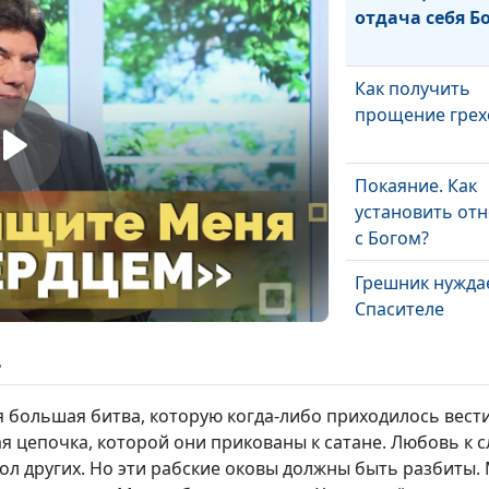
отдача себя Б
Как получить
прощение грех
Покаяние. Как
установить от
с Богом?
Грешник нуждае
Спасителе
ь
Любовь Бога к
человеку
я большая битва, которую когда-либо приходилось вест
 цепочка, которой они прикованы к сатане. Любовь к с
дол других. Но эти рабские оковы должны быть разбиты