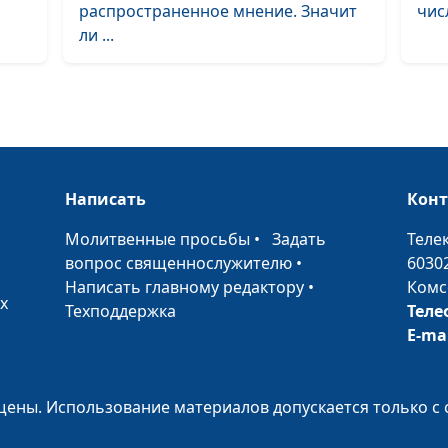
распространенное мнение. Значит
чис
ли ...
Написать
Кон
•
Молитвенные просьбы
•
Задать
Теле
вопрос священнослужителю
•
6030
Написать главному редактору
•
Комс
х
Техподдержка
Теле
E-ma
ены. Использование материалов допускается только с 