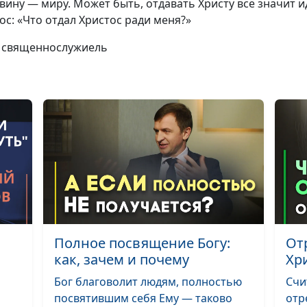
вину — миру. Может быть, отдавать Христу всё значит
ос: «Что отдал Христос ради меня?»
, священнослужиель
Полное посвящение Богу:
От
как, зачем и почему
Хр
Бог благоволит людям, полностью
Счи
посвятившим себя Ему — таково
отр