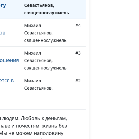
огу
Севастьянов,
священнослужиель
Михаил
#4
ов
Севастьянов,
священнослужиель
Михаил
#3
ношения
Севастьянов,
священнослужиель
тся в
Михаил
#2
Севастьянов,
священнослужиель
Михаил
#1
Севастьянов,
и людям. Любовь к деньгам,
священнослужиель
лаве и почестям, жизнь без
. Мы не можем наполовину