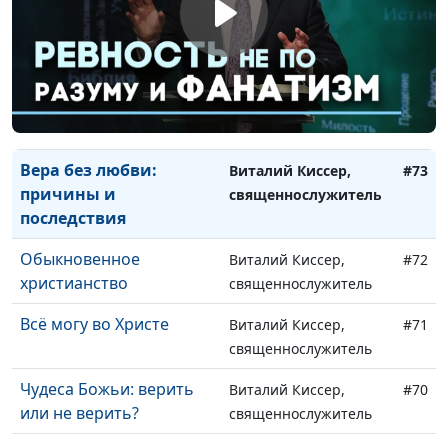
Воздайте Богу славу
Виталий Киссер,
#75
священнослужитель
Три основания иметь
Виталий Киссер,
#74
мир в сердце
священнослужитель
Вера без любви:
Виталий Киссер,
#73
причины и
священнослужитель
последствия
Обыкновенное
Виталий Киссер,
#72
христианство
священнослужитель
Всё могу во Христе
Виталий Киссер,
#71
священнослужитель
Чудеса Божьи: верить
Виталий Киссер,
#70
или не верить?
священнослужитель