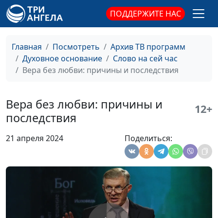
ПОДДЕРЖИТЕ НАС
Главная
Посмотреть
Архив ТВ программ
Духовное основание
Слово на сей час
Вера без любви: причины и последствия
Вера без любви: причины и
12+
последствия
21 апреля 2024
Поделиться:
Чаша моя
Виталий Киссер,
#77
преисполнена, или
священнослужитель
Наполненная жизнь с
Богом
Не евгеника, а
Виталий Киссер,
#76
Евангелие
священнослужитель