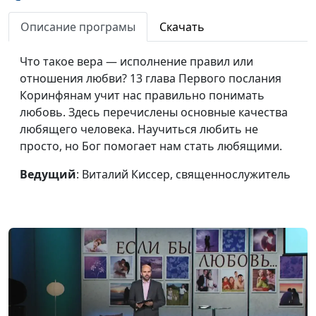
Я меняю мир и начинаю
Виталий Киссер,
#69
с себя
священнослужитель
Описание програмы
Скачать
Как услышать Бога
Павел Жуков,
#68
Что такое вера — исполнение правил или
священнослужитель
отношения любви? 13 глава Первого послания
Коринфянам учит нас правильно понимать
Мудрость и хитрость: в
Павел Жуков,
#67
любовь. Здесь перечислены основные качества
чем разница?
священнослужитель
любящего человека. Научиться любить не
Герои веры: можно ли
Павел Жуков,
#66
просто, но Бог помогает нам стать любящими.
повторить их опыт?
священнослужитель
Ведущий
: Виталий Киссер, священнослужитель
Бог и мои деньги
Павел Жуков,
#65
священнослужитель
Что я чувствую и что с
Павел Жуков,
#64
этим делать
священнослужитель
«Не судите» — как это
Павел Жуков,
#63
понимать
священнослужитель