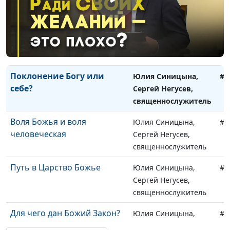
священнослужитель
Все верующие — рабы
Юлия Синицына,
#1
Божьи?
Сергей Негусев,
священнослужитель
Поклонение Богу или
Юлия Синицына,
#1
себе?
Сергей Негусев,
священнослужитель
Воля Божья и воля
Юлия Синицына,
#1
человеческая
Сергей Негусев,
священнослужитель
Путь в Царство Божье
Юлия Синицына,
#1
Сергей Негусев,
священнослужитель
Для чего дан Божий Закон?
Юлия Синицына,
#1
Сергей Негусев,