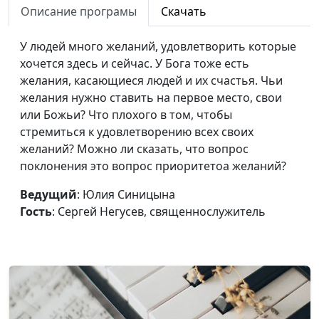
Описание програмы
Скачать
священнослужитель
Как устроено Царство
Юлия Синицына,
#1
У людей много желаний, удовлетворить которые
Божье?
Сергей Негусев,
хочется здесь и сейчас. У Бога тоже есть
священнослужитель
желания, касающиеся людей и их счастья. Чьи
желания нужно ставить на первое место, свои
Царство Божье в Библии
Юлия Синицына,
#1
или Божьи? Что плохого в том, чтобы
Сергей Негусев,
стремиться к удовлетворению всех своих
священнослужитель
желаний? Можно ли сказать, что вопрос
поклонения это вопрос приоритетоа желаний?
Апостол Павел: призвание,
Юлия Синицына,
#1
служение, послания
Леонтий Гунько,
Ведущий
: Юлия Синицына
доктор богословия
Гость
: Сергей Негусев, священнослужитель
Как христианину бороться
Юлия Синицына,
#1
со злом в этом мире?
Леонтий Гунько,
доктор богословия
Хула на Духа Святого —
Юлия Синицына,
#1
непростительный грех?
Леонтий Гунько,