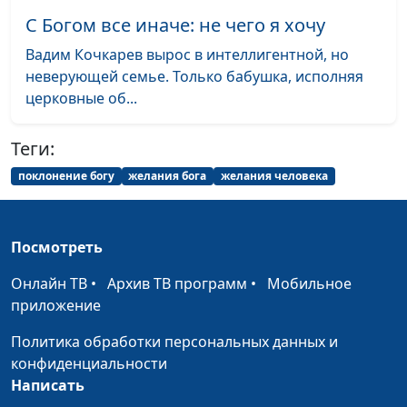
священнослужитель
С Богом все иначе: не чего я хочу
Как не отречься от Христа
Юлия Синицына,
#1
Вадим Кочкарев вырос в интеллигентной, но
Михаил Варёнов,
неверующей семье. Только бабушка, исполняя
священнослужитель
церковные об...
Всегда ли нужно прощать?
Юлия Синицына,
#1
Теги:
Михаил Варёнов,
священнослужитель
поклонение богу
желания бога
желания человека
Внимание и забота:
Юлия Синицына,
#1
история Марфы и Марии
Михаил Варёнов,
Посмотреть
священнослужитель
Онлайн ТВ
•
Архив ТВ программ
•
Мобильное
Всевидящий Бог — что это
Юлия Синицына,
#1
приложение
значит?
Михаил Варёнов,
священнослужитель
Политика обработки персональных данных и
конфиденциальности
Слова и поступки. Притча о
Юлия Синицына,
#1
Написать
двух сыновьях
Михаил Варёнов,