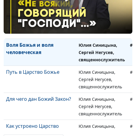
священнослужитель
Поклонение Богу или себе?
Юлия Синицына,
#1
Сергей Негусев,
священнослужитель
Воля Божья и воля
Юлия Синицына,
#1
человеческая
Сергей Негусев,
священнослужитель
Путь в Царство Божье
Юлия Синицына,
#1
Сергей Негусев,
священнослужитель
Для чего дан Божий Закон?
Юлия Синицына,
#1
Сергей Негусев,
священнослужитель
Как устроено Царство
Юлия Синицына,
#1
Божье?
Сергей Негусев,