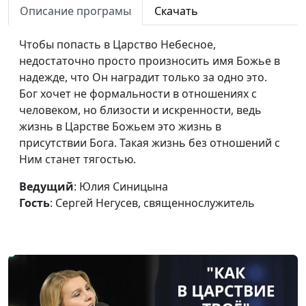
Описание програмы
Скачать
священнослужитель
Царство Божье в Библии
Юлия Синицына,
#1
Чтобы попасть в Царство Небесное,
Сергей Негусев,
недостаточно просто произносить имя Божье в
священнослужитель
надежде, что Он наградит только за одно это.
Бог хочет не формальности в отношениях с
Апостол Павел: призвание,
Юлия Синицына,
#1
человеком, но близости и искренности, ведь
служение, послания
Леонтий Гунько,
жизнь в Царстве Божьем это жизнь в
доктор богословия
присутствии Бога. Такая жизнь без отношений с
Ним станет тягостью.
Как христианину бороться
Юлия Синицына,
#1
со злом в этом мире?
Леонтий Гунько,
Ведущий
: Юлия Синицына
доктор богословия
Гость
: Сергей Негусев, священнослужитель
Хула на Духа Святого —
Юлия Синицына,
#1
непростительный грех?
Леонтий Гунько,
доктор богословия
Пророки времён Нового
Юлия Синицына,
#1
Завета
Леонтий Гунько,