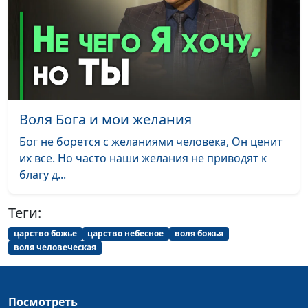
священнослужитель,
магистр богословия
Притча о добром
Юлия Синицына,
#1
самарянине
Александр Синицын,
священнослужитель,
магистр богословия
Воля Бога и мои желания
В чём смысл притчи о
Юлия Синицына,
#1
Бог не борется с желаниями человека, Он ценит
сеятеле?
Александр Синицын,
их все. Но часто наши желания не приводят к
священнослужитель,
благу д...
магистр богословия
Причта Христа о двух
Юлия Синицына,
#1
Теги:
строителях
Александр Синицын,
царство божье
царство небесное
воля божья
священнослужитель,
воля человеческая
магистр богословия
Весть трёх ангелов в конце
Юлия Синицына,
#1
мировой истории
Посмотреть
Андрей Юнак,