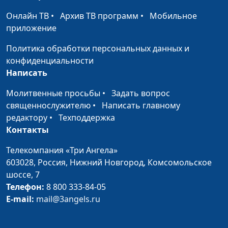
священнослужитель
Онлайн ТВ
•
Архив ТВ программ
•
Мобильное
приложение
Тысячелетнее царство
Юлия Синицына,
#1
Христа и святых
Андрей Юнак,
Политика обработки персональных данных и
священнослужитель
конфиденциальности
Написать
Воскресение жизни и
Юлия Синицына,
#1
воскресение осуждения
Андрей Юнак,
Молитвенные просьбы
•
Задать вопрос
священнослужитель
священнослужителю
•
Написать главному
редактору
•
Техподдержка
Сто сорок четыре тысячи
Юлия Синицына,
#1
Контакты
запечатлённых
Андрей Юнак,
священнослужитель
Телекомпания «Три Ангела»
603028,
Россия, Нижний Новгород,
Комсомольское
Кто истинный
Юлия Синицына,
#1
шоссе, 7
руководитель церкви?
Андрей Юнак,
Телефон:
8 800 333-84-05
священнослужитель
E-mail:
mail@3angels.ru
Современная церковь —
Юлия Синицына,
#1
церковь, нуждающаяся в
Андрей Юнак,