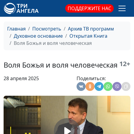
священнослужитель
ПОДДЕРЖИТЕ НАС
В ожидании Второго
Юлия Синицына,
#1
Пришествия
Сергей Негусев,
Главная
Посмотреть
Архив ТВ программ
священнослужитель
Духовное основание
Открытая Книга
Воля Божья и воля человеческая
Когда будет Второе
Юлия Синицына,
#1
Пришествие Христа?
Сергей Негусев,
священнослужитель
12+
Воля Божья и воля человеческая
Ценность человека в
Юлия Синицына,
#1
28 апреля 2025
Поделиться:
Божьих глазах
Сергей Негусев,
священнослужитель
Верующие люди — рабы
Юлия Синицына,
#1
Божьи или дети Царя?
Сергей Негусев,
священнослужитель
Все верующие — рабы
Юлия Синицына,
#1
Божьи?
Сергей Негусев,