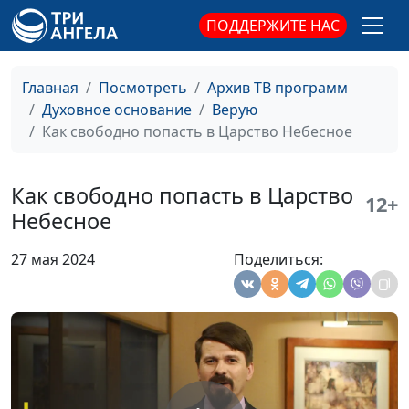
сыне
священнослужитель
ПОДДЕРЖИТЕ НАС
Тайны тайной вечери
Андрей Юнак,
#536
священнослужитель
Главная
Посмотреть
Архив ТВ программ
Самое лучшее
Андрей Юнак,
#535
Духовное основание
Верую
образование — какое
священнослужитель
Как свободно попасть в Царство Небесное
оно?
Что значит быть
Андрей Юнак,
#534
Как свободно попасть в Царство
12+
свободным во Христе?
священнослужитель
Небесное
Греховная природа
Андрей Юнак,
#533
27 мая 2024
Поделиться:
человека — это
священнослужитель
навсегда?
Реально ли стать
Андрей Юнак,
#532
совершенным?
священнослужитель
Куда человеку
Андрей Юнак,
#531
деваться от суеты
священнослужитель