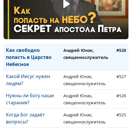
Знал или верил Иисус,
Андрей Юнак,
#530
что Он Сын Божий?
священнослужитель
Всегда ли исцеление
Андрей Юнак,
#529
от Бога?
священнослужитель
Как свободно
Андрей Юнак,
#528
попасть в Царство
священнослужитель
Небесное
Какой Иисус нужен
Андрей Юнак,
#527
людям?
священнослужитель
Нужны ли Богу наши
Андрей Юнак,
#526
старания?
священнослужитель
Когда Бог задаёт
Андрей Юнак,
#525
вопросы?
священнослужитель