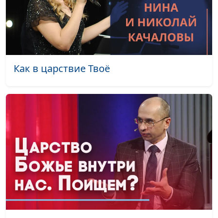
Падение Иерихона:
Валерий Малышев,
#520
чудесное завоевание
Олег Гончаров,
и чудесное спасение
священнослужитель,
доктор практического
богословия
Как в царствие Твоё
«Царство Небесное
Валерий Малышев,
#519
силой берётся» — как
Олег Гончаров,
это понимать?
священнослужитель,
доктор практического
богословия
Пророчества Библии
Валерий Малышев,
#518
о приходе Мессии
Олег Гончаров,
священнослужитель,
доктор практического
богословия
Долгая дорога к
Валерий Малышев,
#517