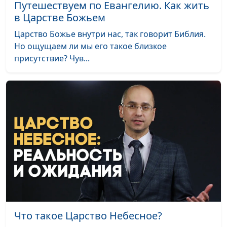
Путешествуем по Евангелию. Как жить
обетованной земле
Олег Гончаров,
в Царстве Божьем
священнослужитель,
Царство Божье внутри нас, так говорит Библия.
доктор практического
Но ощущаем ли мы его такое близкое
богословия
присутствие? Чув...
Как Бог дал людям 10
Валерий Малышев,
#516
заповедей
Олег Гончаров,
священнослужитель,
доктор практического
богословия
Преображение Иисуса
Валерий Малышев,
#515
Христа — чудо со
Олег Гончаров,
смыслом
священнослужитель,
доктор практического
богословия
Саул и Давид: разные
Валерий Малышев,
#514
Что такое Царство Небесное?
судьбы Божьих
Олег Гончаров,