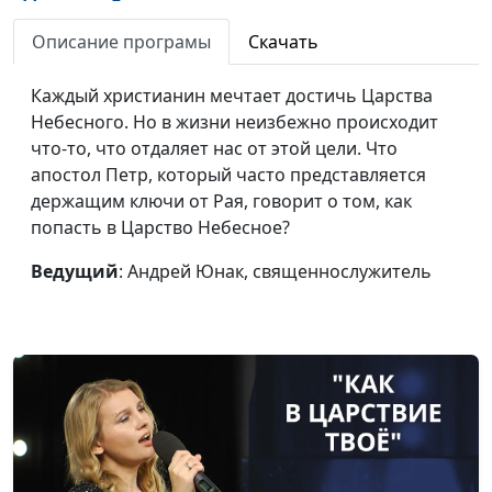
Может ли Бог
Андрей Юнак,
#524
отменить прощение?
священнослужитель
Описание програмы
Скачать
Религиозный
Валерий Малышев,
#523
Каждый христианин мечтает достичь Царства
фанатизм: нужен ли
Олег Гончаров,
Небесного. Но в жизни неизбежно происходит
он нам?
священнослужитель,
что-то, что отдаляет нас от этой цели. Что
доктор практического
апостол Петр, который часто представляется
богословия
держащим ключи от Рая, говорит о том, как
попасть в Царство Небесное?
Что мы знаем о
Валерий Малышев,
#522
Божьем Суде?
Олег Гончаров,
Ведущий
: Андрей Юнак, священнослужитель
священнослужитель,
доктор практического
богословия
Сила Божья,
Валерий Малышев,
#521
способная изменить
Олег Гончаров,
меня
священнослужитель,
доктор практического
богословия