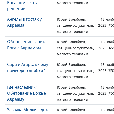
Бога поменять
магистр теологии
решение
Ангелы в гостях у
Юрий Волобоев,
13 ноя
Авраама
священнослужитель,
2023 [#5
магистр теологии
Обновление завета
Юрий Волобоев,
13 ноя
Бога с Авраамом
священнослужитель,
2023 [#5
магистр теологии
Сара и Агарь: к чему
Юрий Волобоев,
13 ноя
приводят ошибки?
священнослужитель,
2023 [#5
магистр теологии
Где наследник?
Юрий Волобоев,
13 ноя
Обетование Божье
священнослужитель,
2023 [#5
Аврааму
магистр теологии
Загадка Мелхиседека
Юрий Волобоев,
13 ноя