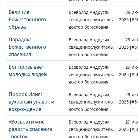
Величие
Всеволод Андрусяк,
29 и
Божественного
священнослужитель,
2025 [#5
образа
доктор богословия
Парадокс
Всеволод Андрусяк,
29 и
Божественного
священнослужитель,
2025 [#5
спасения
доктор богословия
Бог призывает
Всеволод Андрусяк,
29 и
молодых людей
священнослужитель,
2025 [#5
доктор богословия
Пророк Илия:
Всеволод Андрусяк,
29 и
духовный упадок и
священнослужитель,
2025 [#5
возрождение
доктор богословия
«Возврати мне
Всеволод Андрусяк,
29 и
радость спасения
священнослужитель,
2025 [#5
Твоего»
доктор богословия