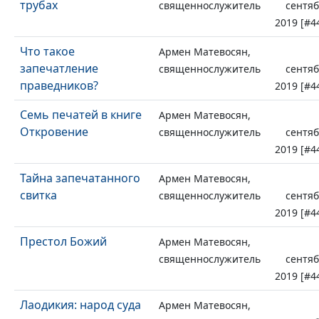
трубах
священнослужитель
сентя
2019 [#4
Что такое
Армен Матевосян,
запечатление
священнослужитель
сентя
праведников?
2019 [#4
Семь печатей в книге
Армен Матевосян,
Откровение
священнослужитель
сентя
2019 [#4
Тайна запечатанного
Армен Матевосян,
свитка
священнослужитель
сентя
2019 [#4
Престол Божий
Армен Матевосян,
священнослужитель
сентя
2019 [#4
Лаодикия: народ суда
Армен Матевосян,