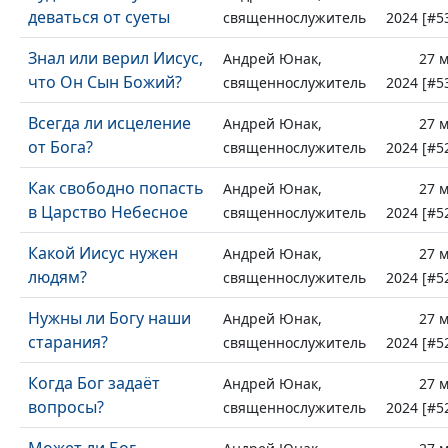
деваться от суеты
священнослужитель
2024 [#5
Знал или верил Иисус,
Андрей Юнак,
27 
что Он Сын Божий?
священнослужитель
2024 [#5
Всегда ли исцеление
Андрей Юнак,
27 
от Бога?
священнослужитель
2024 [#5
Как свободно попасть
Андрей Юнак,
27 
в Царство Небесное
священнослужитель
2024 [#5
Какой Иисус нужен
Андрей Юнак,
27 
людям?
священнослужитель
2024 [#5
Нужны ли Богу наши
Андрей Юнак,
27 
старания?
священнослужитель
2024 [#5
Когда Бог задаёт
Андрей Юнак,
27 
вопросы?
священнослужитель
2024 [#5