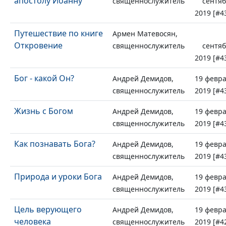
апостолу Иоанну
священнослужитель
сентя
2019 [#4
Путешествие по книге
Армен Матевосян,
Откровение
священнослужитель
сентя
2019 [#4
Бог - какой Он?
Андрей Демидов,
19 февр
священнослужитель
2019 [#4
Жизнь с Богом
Андрей Демидов,
19 февр
священнослужитель
2019 [#4
Как познавать Бога?
Андрей Демидов,
19 февр
священнослужитель
2019 [#4
Природа и уроки Бога
Андрей Демидов,
19 февр
священнослужитель
2019 [#4
Цель верующего
Андрей Демидов,
19 февр
человека
священнослужитель
2019 [#4