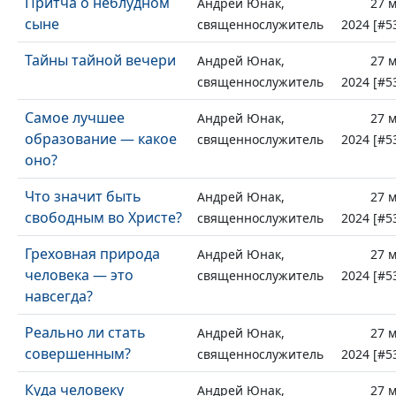
Притча о неблудном
Андрей Юнак,
27 
сыне
священнослужитель
2024 [#5
Тайны тайной вечери
Андрей Юнак,
27 
священнослужитель
2024 [#5
Самое лучшее
Андрей Юнак,
27 
образование — какое
священнослужитель
2024 [#5
оно?
Что значит быть
Андрей Юнак,
27 
свободным во Христе?
священнослужитель
2024 [#5
Греховная природа
Андрей Юнак,
27 
человека — это
священнослужитель
2024 [#5
навсегда?
Реально ли стать
Андрей Юнак,
27 
совершенным?
священнослужитель
2024 [#5
Куда человеку
Андрей Юнак,
27 