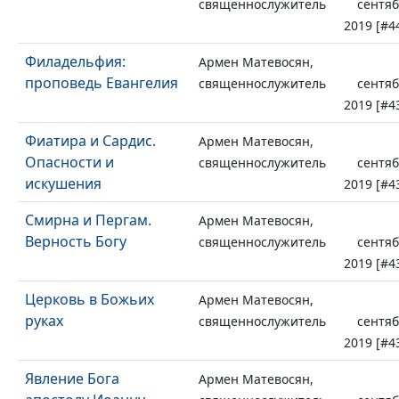
священнослужитель
сентя
2019 [#4
Филадельфия:
Армен Матевосян,
проповедь Евангелия
священнослужитель
сентя
2019 [#4
Фиатира и Сардис.
Армен Матевосян,
Опасности и
священнослужитель
сентя
искушения
2019 [#4
Смирна и Пергам.
Армен Матевосян,
Верность Богу
священнослужитель
сентя
2019 [#4
Церковь в Божьих
Армен Матевосян,
руках
священнослужитель
сентя
2019 [#4
Явление Бога
Армен Матевосян,