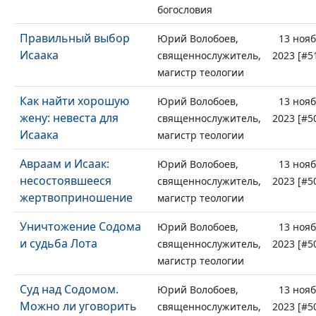
богословия
Правильный выбор
Юрий Волобоев,
13 ноя
Исаака
священнослужитель,
2023 [#5
магистр теологии
Как найти хорошую
Юрий Волобоев,
13 ноя
жену: невеста для
священнослужитель,
2023 [#5
Исаака
магистр теологии
Авраам и Исаак:
Юрий Волобоев,
13 ноя
несостоявшееся
священнослужитель,
2023 [#5
жертвоприношение
магистр теологии
Уничтожение Содома
Юрий Волобоев,
13 ноя
и судьба Лота
священнослужитель,
2023 [#5
магистр теологии
Суд над Содомом.
Юрий Волобоев,
13 ноя
Можно ли уговорить
священнослужитель,
2023 [#5