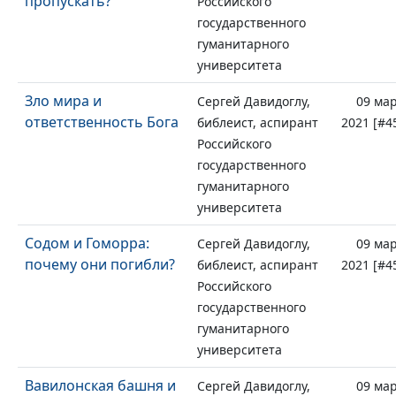
пропускать?
Российского
государственного
гуманитарного
университета
Зло мира и
Сергей Давидоглу,
09 ма
ответственность Бога
библеист, аспирант
2021 [#4
Российского
государственного
гуманитарного
университета
Содом и Гоморра:
Сергей Давидоглу,
09 ма
почему они погибли?
библеист, аспирант
2021 [#4
Российского
государственного
гуманитарного
университета
Вавилонская башня и
Сергей Давидоглу,
09 ма