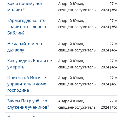
Как и почему Бог
Андрей Юнак,
27 
молчит?
священнослужитель
2024 [#5
«Армагеддон»: что
Андрей Юнак,
27 
значит это слово в
священнослужитель
2024 [#5
Библии?
Не давайте место
Андрей Юнак,
27 
дьяволу
священнослужитель
2024 [#5
Как увидеть Бога и не
Андрей Юнак,
27 
умереть
священнослужитель
2024 [#5
Притча об Иосифе:
Андрей Юнак,
27 
управитель в доме
священнослужитель
2024 [#5
господина
Зачем Пётр увёл со
Андрей Юнак,
27 
служения учеников?
священнослужитель
2024 [#5