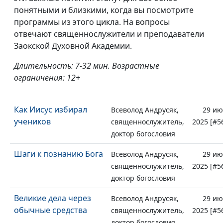
понятными и близкими, когда вы посмотрите
программы из этого цикла. На вопросы
отвечают священнослужители и преподаватели
Заокской Духовной Академии.
Длительность: 7-32 мин. Возрастные
ограничения: 12+
Как Иисус избирал
Всеволод Андрусяк,
29 и
учеников
священнослужитель,
2025 [#5
доктор богословия
Шаги к познанию Бога
Всеволод Андрусяк,
29 и
священнослужитель,
2025 [#5
доктор богословия
Великие дела через
Всеволод Андрусяк,
29 и
обычные средства
священнослужитель,
2025 [#5
доктор богословия