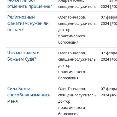
Может ли Бог
Андрей Юнак,
27 
отменить прощение?
священнослужитель
2024 [#5
Религиозный
Олег Гончаров,
07 февр
фанатизм: нужен ли
священнослужитель,
2024 [#5
он нам?
доктор
практического
богословия
Что мы знаем о
Олег Гончаров,
07 февр
Божьем Суде?
священнослужитель,
2024 [#5
доктор
практического
богословия
Сила Божья,
Олег Гончаров,
07 февр
способная изменить
священнослужитель,
2024 [#5
меня
доктор
практического
богословия