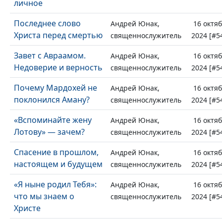
личное
Последнее слово
Андрей Юнак,
16 октя
Христа перед смертью
священнослужитель
2024 [#5
Завет с Авраамом.
Андрей Юнак,
16 октя
Недоверие и верность
священнослужитель
2024 [#5
Почему Мардохей не
Андрей Юнак,
16 октя
поклонился Аману?
священнослужитель
2024 [#5
«Вспоминайте жену
Андрей Юнак,
16 октя
Лотову» — зачем?
священнослужитель
2024 [#5
Спасение в прошлом,
Андрей Юнак,
16 октя
настоящем и будущем
священнослужитель
2024 [#5
«Я ныне родил Тебя»:
Андрей Юнак,
16 октя
что мы знаем о
священнослужитель
2024 [#5
Христе