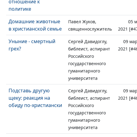
отношение к
политике
Домашние животные
Павел Жуков,
05 
в христианской семье
священнослужитель
2021 [#4
Уныние - смертный
Сергей Давидоглу,
09 ма
грех?
библеист, аспирант
2021 [#4
Российского
государственного
гуманитарного
университета
Подставь другую
Сергей Давидоглу,
09 ма
щеку: реакция на
библеист, аспирант
2021 [#4
обиду по-христиански
Российского
государственного
гуманитарного
университета