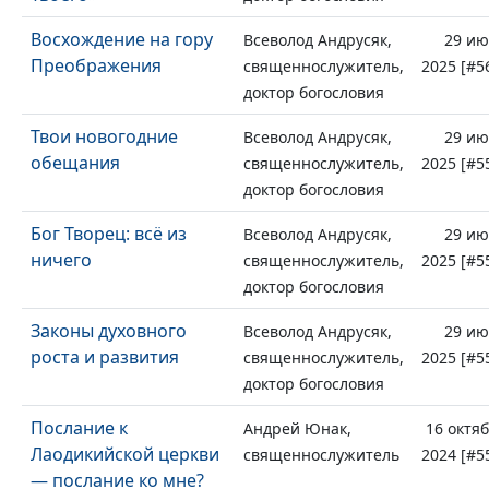
Восхождение на гору
Всеволод Андрусяк,
29 и
Преображения
священнослужитель,
2025 [#5
доктор богословия
Твои новогодние
Всеволод Андрусяк,
29 и
обещания
священнослужитель,
2025 [#5
доктор богословия
Бог Творец: всё из
Всеволод Андрусяк,
29 и
ничего
священнослужитель,
2025 [#5
доктор богословия
Законы духовного
Всеволод Андрусяк,
29 и
роста и развития
священнослужитель,
2025 [#5
доктор богословия
Послание к
Андрей Юнак,
16 октя
Лаодикийской церкви
священнослужитель
2024 [#5
— послание ко мне?