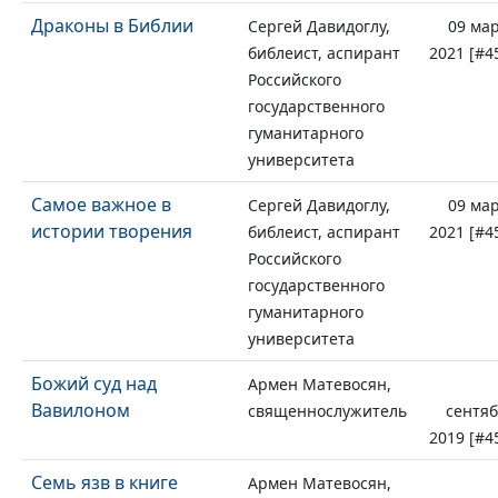
Драконы в Библии
Сергей Давидоглу,
09 ма
библеист, аспирант
2021 [#4
Российского
государственного
гуманитарного
университета
Самое важное в
Сергей Давидоглу,
09 ма
истории творения
библеист, аспирант
2021 [#4
Российского
государственного
гуманитарного
университета
Божий суд над
Армен Матевосян,
Вавилоном
священнослужитель
сентя
2019 [#4
Семь язв в книге
Армен Матевосян,