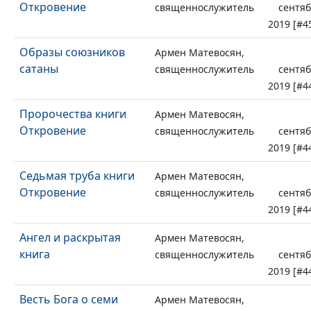
Откровение
священнослужитель
сентя
2019 [#4
Образы союзников
Армен Матевосян,
сатаны
священнослужитель
сентя
2019 [#4
Пророчества книги
Армен Матевосян,
Откровение
священнослужитель
сентя
2019 [#4
Седьмая труба книги
Армен Матевосян,
Откровение
священнослужитель
сентя
2019 [#4
Ангел и раскрытая
Армен Матевосян,
книга
священнослужитель
сентя
2019 [#4
Весть Бога о семи
Армен Матевосян,