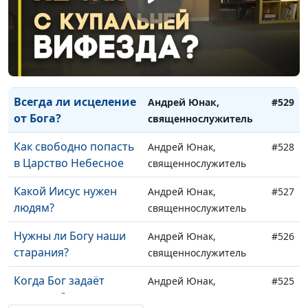
Куда человеку
Андрей Юнак,
#531
деваться от суеты
священнослужитель
Знал или верил Иисус,
Андрей Юнак,
#530
что Он Сын Божий?
священнослужитель
Всегда ли исцеление
Андрей Юнак,
#529
от Бога?
священнослужитель
Как свободно попасть
Андрей Юнак,
#528
в Царство Небесное
священнослужитель
Какой Иисус нужен
Андрей Юнак,
#527
людям?
священнослужитель
Нужны ли Богу наши
Андрей Юнак,
#526
старания?
священнослужитель
Когда Бог задаёт
Андрей Юнак,
#525
вопросы?
священнослужитель