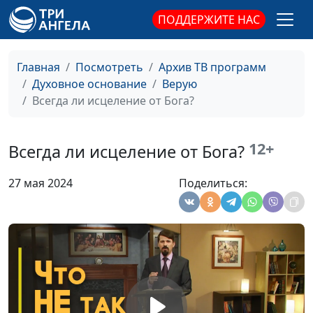
Притча о неблудном
ПОДДЕРЖИТЕ НАС
Андрей Юнак,
#537
сыне
священнослужитель
Тайны тайной вечери
Андрей Юнак,
#536
Главная
Посмотреть
Архив ТВ программ
священнослужитель
Духовное основание
Верую
Всегда ли исцеление от Бога?
Самое лучшее
Андрей Юнак,
#535
образование — какое
священнослужитель
оно?
12+
Всегда ли исцеление от Бога?
Что значит быть
Андрей Юнак,
#534
27 мая 2024
Поделиться:
свободным во Христе?
священнослужитель
Греховная природа
Андрей Юнак,
#533
человека — это
священнослужитель
навсегда?
Реально ли стать
Андрей Юнак,
#532
совершенным?
священнослужитель