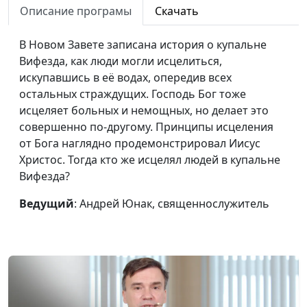
Описание програмы
Скачать
Может ли Бог
Андрей Юнак,
#524
отменить прощение?
священнослужитель
В Новом Завете записана история о купальне
Вифезда, как люди могли исцелиться,
Религиозный
Валерий Малышев,
#523
искупавшись в её водах, опередив всех
фанатизм: нужен ли
Олег Гончаров,
остальных страждущих. Господь Бог тоже
он нам?
священнослужитель,
исцеляет больных и немощных, но делает это
доктор практического
совершенно по-другому. Принципы исцеления
богословия
от Бога наглядно продемонстрировал Иисус
Что мы знаем о
Валерий Малышев,
#522
Христос. Тогда кто же исцелял людей в купальне
Божьем Суде?
Олег Гончаров,
Вифезда?
священнослужитель,
Ведущий
: Андрей Юнак, священнослужитель
доктор практического
богословия
Сила Божья,
Валерий Малышев,
#521
способная изменить
Олег Гончаров,
меня
священнослужитель,
доктор практического