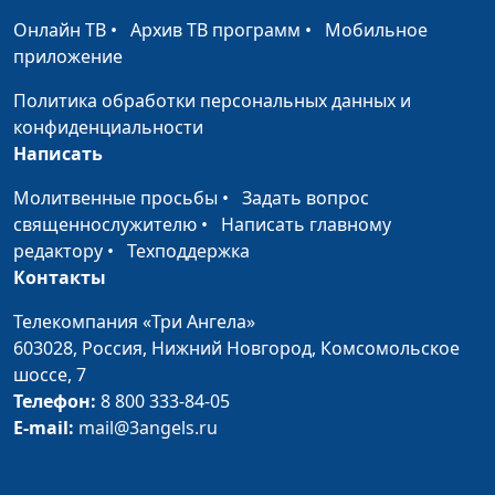
Долгая дорога к
Валерий Малышев,
#517
Онлайн ТВ
•
Архив ТВ программ
•
Мобильное
обетованной земле
Олег Гончаров,
приложение
священнослужитель,
доктор практического
Политика обработки персональных данных и
богословия
конфиденциальности
Написать
Как Бог дал людям 10
Валерий Малышев,
#516
заповедей
Олег Гончаров,
Молитвенные просьбы
•
Задать вопрос
священнослужитель,
священнослужителю
•
Написать главному
доктор практического
редактору
•
Техподдержка
богословия
Контакты
Преображение Иисуса
Телекомпания «Три Ангела»
Валерий Малышев,
#515
Христа — чудо со
603028,
Россия, Нижний Новгород,
Комсомольское
Олег Гончаров,
смыслом
шоссе, 7
священнослужитель,
Телефон:
8 800 333-84-05
доктор практического
E-mail:
mail@3angels.ru
богословия
Саул и Давид: разные
Валерий Малышев,
#514