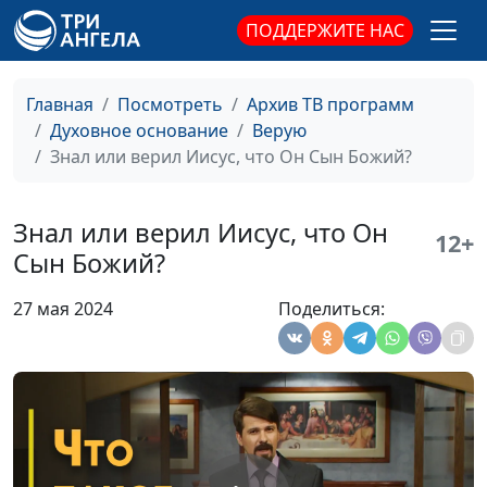
господина
ПОДДЕРЖИТЕ НАС
Зачем Пётр увёл со
Андрей Юнак,
#538
служения учеников?
священнослужитель
Главная
Посмотреть
Архив ТВ программ
Притча о неблудном
Андрей Юнак,
#537
Духовное основание
Верую
сыне
священнослужитель
Знал или верил Иисус, что Он Сын Божий?
Тайны тайной вечери
Андрей Юнак,
#536
священнослужитель
Знал или верил Иисус, что Он
12+
Сын Божий?
Самое лучшее
Андрей Юнак,
#535
образование — какое
священнослужитель
27 мая 2024
Поделиться:
оно?
Что значит быть
Андрей Юнак,
#534
свободным во Христе?
священнослужитель
Греховная природа
Андрей Юнак,
#533
человека — это
священнослужитель
навсегда?