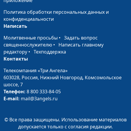
приложение
о приходе Мессии
Олег Гончаров,
священнослужитель,
Политика обработки персональных данных и
доктор практического
конфиденциальности
богословия
Написать
Долгая дорога к
Валерий Малышев,
#517
Молитвенные просьбы
•
Задать вопрос
обетованной земле
Олег Гончаров,
священнослужителю
•
Написать главному
священнослужитель,
редактору
•
Техподдержка
доктор практического
Контакты
богословия
Телекомпания «Три Ангела»
Как Бог дал людям 10
603028,
Россия, Нижний Новгород,
Комсомольское
Валерий Малышев,
#516
заповедей
шоссе, 7
Олег Гончаров,
Телефон:
8 800 333-84-05
священнослужитель,
E-mail:
mail@3angels.ru
доктор практического
богословия
Преображение Иисуса
Валерий Малышев,
#515
© Все права защищены. Использование материалов
Христа — чудо со
Олег Гончаров,
допускается только с согласия редакции.