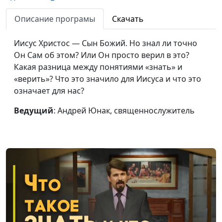
Нужны ли Богу наши
Андрей Юнак,
#526
старания?
священнослужитель
Описание програмы
Скачать
Когда Бог задаёт
Андрей Юнак,
#525
Иисус Христос — Сын Божий. Но знал ли точно
вопросы?
священнослужитель
Он Сам об этом? Или Он просто верил в это?
Какая разница между понятиями «знать» и
Может ли Бог
Андрей Юнак,
#524
«верить»? Что это значило для Иисуса и что это
отменить прощение?
священнослужитель
означает для нас?
Религиозный
Валерий Малышев,
#523
Ведущий
: Андрей Юнак, священнослужитель
фанатизм: нужен ли
Олег Гончаров,
он нам?
священнослужитель,
доктор практического
богословия
Что мы знаем о
Валерий Малышев,
#522
Божьем Суде?
Олег Гончаров,
священнослужитель,
доктор практического
богословия