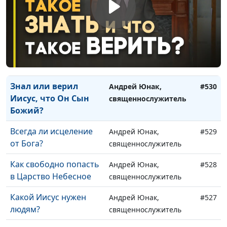
Реально ли стать
Андрей Юнак,
#532
совершенным?
священнослужитель
Куда человеку
Андрей Юнак,
#531
деваться от суеты
священнослужитель
Знал или верил
Андрей Юнак,
#530
Иисус, что Он Сын
священнослужитель
Божий?
Всегда ли исцеление
Андрей Юнак,
#529
от Бога?
священнослужитель
Как свободно попасть
Андрей Юнак,
#528
в Царство Небесное
священнослужитель
Какой Иисус нужен
Андрей Юнак,
#527
людям?
священнослужитель