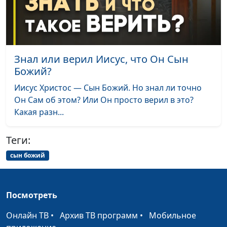
Сила Божья,
Валерий Малышев,
#521
способная изменить
Олег Гончаров,
меня
священнослужитель,
доктор практического
Знал или верил Иисус, что Он Сын
богословия
Божий?
Падение Иерихона:
Валерий Малышев,
#520
Иисус Христос — Сын Божий. Но знал ли точно
чудесное завоевание
Олег Гончаров,
Он Сам об этом? Или Он просто верил в это?
и чудесное спасение
священнослужитель,
Какая разн...
доктор практического
богословия
Теги:
«Царство Небесное
Валерий Малышев,
#519
сын божий
силой берётся» — как
Олег Гончаров,
это понимать?
священнослужитель,
доктор практического
Посмотреть
богословия
Онлайн ТВ
•
Архив ТВ программ
•
Мобильное
Пророчества Библии
Валерий Малышев,
#518