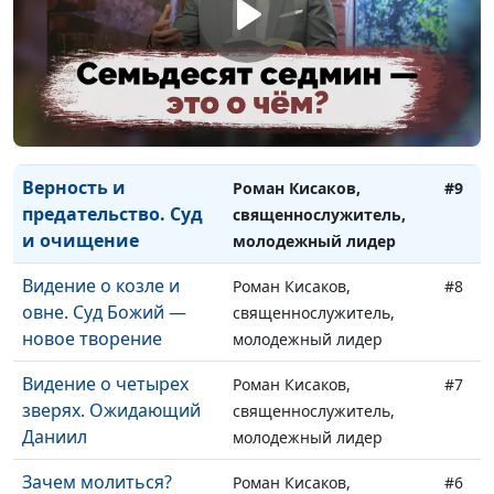
молодежный лидер
Встреча Даниила с
Роман Кисаков,
#10
Богом.
священнослужитель,
Противостояние
молодежный лидер
дьяволу
Верность и
Роман Кисаков,
#9
предательство. Суд
священнослужитель,
и очищение
молодежный лидер
Видение о козле и
Роман Кисаков,
#8
овне. Суд Божий —
священнослужитель,
новое творение
молодежный лидер
Видение о четырех
Роман Кисаков,
#7
зверях. Ожидающий
священнослужитель,
Даниил
молодежный лидер
Зачем молиться?
Роман Кисаков,
#6