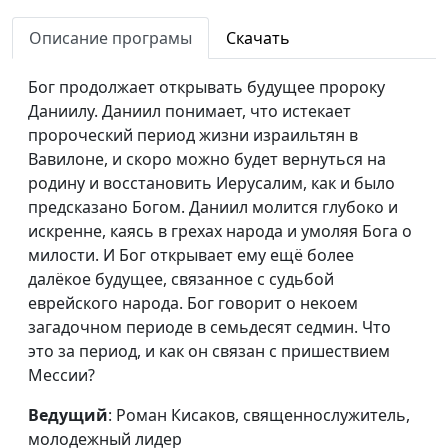
священнослужитель,
Описание програмы
Скачать
молодежный лидер
Почему Бог нарушает
Роман Кисаков,
#5
Бог продолжает открывать будущее пророку
нашу спокойную
священнослужитель,
Даниилу. Даниил понимает, что истекает
жизнь?
молодежный лидер
пророческий период жизни израильтян в
Вавилоне, и скоро можно будет вернуться на
Можно ли слишком
Роман Кисаков,
#4
родину и восстановить Иерусалим, как и было
далеко уйти от Бога?
священнослужитель,
предсказано Богом. Даниил молится глубоко и
молодежный лидер
искренне, каясь в грехах народа и умоляя Бога о
милости. И Бог открывает ему ещё более
Как не бояться
Роман Кисаков,
#3
далёкое будущее, связанное с судьбой
настоящего и
священнослужитель,
еврейского народа. Бог говорит о некоем
будущего
молодежный лидер
загадочном периоде в семьдесят седмин. Что
Как на земле жить
Роман Кисаков,
#2
это за период, и как он связан с пришествием
вечно?
священнослужитель,
Мессии?
молодежный лидер
Ведущий
: Роман Кисаков, священнослужитель,
Призывает ли Бог
Роман Кисаков,
#1
молодежный лидер