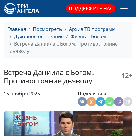
Кто может нам
Роман Кисаков,
#17
ПОДДЕРЖИТЕ НАС
помешать строить
священнослужитель,
отношения с Богом?
молодежный лидер
Главная
Посмотреть
Архив ТВ программ
Где Бог во время
Роман Кисаков,
#16
Духовное основание
Жизнь с Богом
кризиса
священнослужитель,
Встреча Даниила с Богом. Противостояние
молодежный лидер
дьяволу
Можно ли убежать от
Роман Кисаков,
#15
Бога?
священнослужитель,
Встреча Даниила с Богом.
12+
молодежный лидер
Противостояние дьяволу
Если мы не
Роман Кисаков,
#14
15 ноября 2025
Поделиться:
соответствуем
священнослужитель,
Божьим стандартам...
молодежный лидер
Даром ли мы верим в
Роман Кисаков,
#13
Бога?
священнослужитель,
молодежный лидер