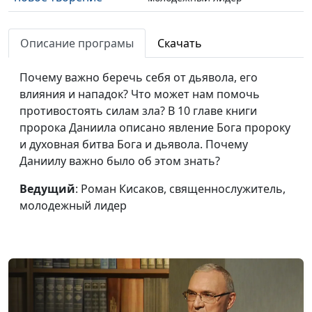
Видение о четырех
Роман Кисаков,
#7
зверях. Ожидающий
Описание програмы
Скачать
священнослужитель,
Даниил
молодежный лидер
Почему важно беречь себя от дьявола, его
Зачем молиться?
Роман Кисаков,
#6
влияния и нападок? Что может нам помочь
священнослужитель,
противостоять силам зла? В 10 главе книги
молодежный лидер
пророка Даниила описано явление Бога пророку
и духовная битва Бога и дьявола. Почему
Почему Бог нарушает
Роман Кисаков,
#5
Даниилу важно было об этом знать?
нашу спокойную
священнослужитель,
жизнь?
молодежный лидер
Ведущий
: Роман Кисаков, священнослужитель,
молодежный лидер
Можно ли слишком
Роман Кисаков,
#4
далеко уйти от Бога?
священнослужитель,
молодежный лидер
Как не бояться
Роман Кисаков,
#3
настоящего и
священнослужитель,
будущего
молодежный лидер