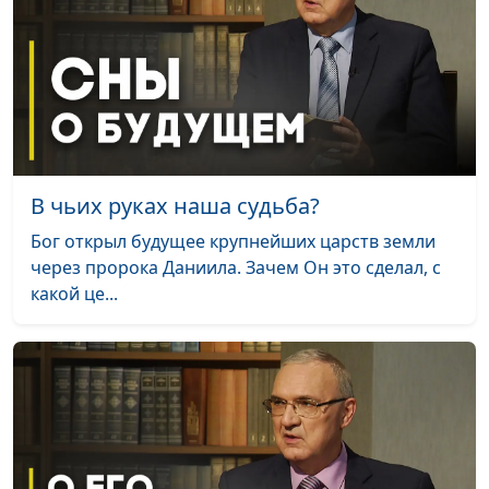
Как на земле жить
Роман Кисаков,
#2
вечно?
священнослужитель,
молодежный лидер
Призывает ли Бог
Роман Кисаков,
#1
молодых?
священнослужитель,
молодежный лидер
В чьих руках наша судьба?
Бог открыл будущее крупнейших царств земли
через пророка Даниила. Зачем Он это сделал, с
какой це...