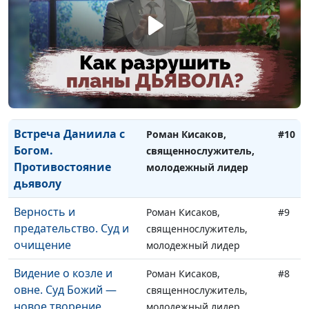
Насколько важно
Роман Кисаков,
#12
крещение?
священнослужитель,
молодежный лидер
Божий народ в
Роман Кисаков,
#11
последние дни
священнослужитель,
молодежный лидер
Встреча Даниила с
Роман Кисаков,
#10
Богом.
священнослужитель,
Противостояние
молодежный лидер
дьяволу
Верность и
Роман Кисаков,
#9
предательство. Суд и
священнослужитель,
очищение
молодежный лидер
Видение о козле и
Роман Кисаков,
#8
овне. Суд Божий —
священнослужитель,
новое творение
молодежный лидер