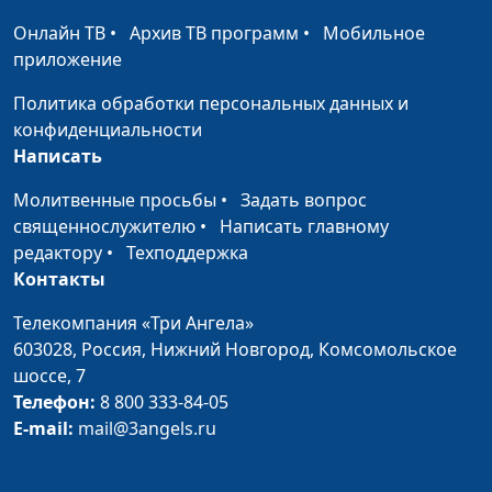
Елена Варнавская
Онлайн ТВ
•
Архив ТВ программ
•
Мобильное
Что такое Божий Храм
приложение
Юлия Уткина, Николай
#143
Кунцевич,
Политика обработки персональных данных и
священнослужитель и
конфиденциальности
Елена Варнавская
Написать
В каких храмах живёт
Юлия Уткина, Николай
#142
Молитвенные просьбы
•
Задать вопрос
Бог?
Кунцевич,
священнослужителю
•
Написать главному
священнослужитель и
редактору
•
Техподдержка
Елена Варнавская
Контакты
С чего начинается
Юлия Уткина, Николай
#141
Телекомпания «Три Ангела»
вера в Бога?
Кунцевич,
603028,
Россия, Нижний Новгород,
Комсомольское
священнослужитель и
шоссе, 7
Елена Варнавская
Телефон:
8 800 333-84-05
E-mail:
mail@3angels.ru
Какова роль человека
Юлия Уткина, Николай
#140
в исполнении Божьих
Кунцевич,
обетований?
священнослужитель и