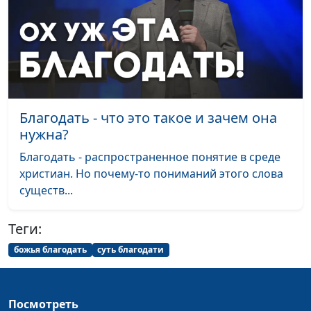
Елена Варнавская
Что соединяет нас со
Юлия Уткина, Николай
#147
Христом?
Кунцевич,
священнослужитель и
Елена Варнавская
Как получить дар
Юлия Уткина, Николай
#146
Благодать - что это такое и зачем она
Святого Духа
Кунцевич,
нужна?
священнослужитель и
Благодать - распространенное понятие в среде
Елена Варнавская
христиан. Но почему-то пониманий этого слова
существ...
Как противостоять
Юлия Уткина, Николай
#145
демоническим силам
Кунцевич,
священнослужитель и
Теги:
Елена Варнавская
божья благодать
суть благодати
Кто такие Божьи
Юлия Уткина, Николай
#144
помазанники
Кунцевич,
священнослужитель и
Посмотреть