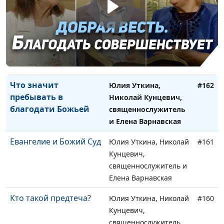
Елена Варнавская
Ждут ли верующего
Юлия Уткина, Николай
#163
человека скорби?
Кунцевич,
священнослужитель и
Елена Варнавская
Что значит
Юлия Уткина,
#162
пребывать в
Николай Кунцевич,
благодати Божьей
священнослужитель
и Елена Варнавская
Евангелие и Божий Суд
Юлия Уткина, Николай
#161
Кунцевич,
священнослужитель и
Елена Варнавская
Кто такой предтеча?
Юлия Уткина, Николай
#160
Кунцевич,
священнослужитель