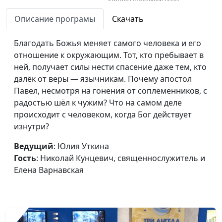
Нужен ли народу
Описание програмы
Скачать
Юлия Уткина, Николай
#159
царь?
Кунцевич,
Благодать Божья меняет самого человека и его
священнослужитель
отношение к окружающим. Тот, кто пребывает в
Как ангелы служат
Юлия Уткина, Николай
#158
ней, получает силы нести спасение даже тем, кто
сильным мира сего?
Кунцевич,
далёк от веры — язычникам. Почему апостол
священнослужитель и
Павел, несмотря на гонения от соплеменников, с
Елена Варнавская
радостью шёл к чужим? Что на самом деле
происходит с человеком, когда Бог действует
Видимое и невидимое
Юлия Уткина, Николай
#157
изнутри?
служение ангелов
Кунцевич,
священнослужитель и
Ведущий
: Юлия Уткина
Елена Варнавская
Гость
: Николай Кунцевич, священнослужитель и
Елена Варнавская
Для чего нужна
Юлия Уткина, Николай
#156
Церковь
Кунцевич,
священнослужитель и
Елена Варнавская