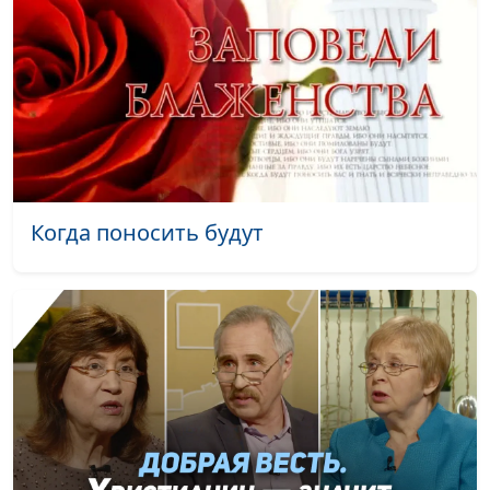
Для чего нужна
Юлия Уткина, Николай
#156
Церковь
Кунцевич,
священнослужитель и
Елена Варнавская
Что библейские
Юлия Уткина, Николай
#155
притчи значат для
Кунцевич,
нашего спасения
священнослужитель и
Елена Варнавская
Когда поносить будут
Как человек может
Юлия Уткина, Николай
#154
придти к покаянию
Кунцевич,
священнослужитель и
Елена Варнавская
Как Бог поступает с
Юлия Уткина, Николай
#153
предубеждениями
Кунцевич,
священнослужитель и
Елена Варнавская