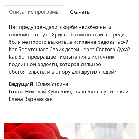
Елена Варнавская
Описание програмы
Скачать
Кто такой предтеча?
Юлия Уткина, Николай
#160
Нас предупреждали: скорби неизбежны, а
Кунцевич,
гонения это путь Христа. Но можно ли посреди
священнослужитель
боли не просто выжить, а искренне радоваться?
Нужен ли народу
Юлия Уткина, Николай
#159
Как Бог утешает Своих детей через Святого Духа?
царь?
Кунцевич,
Как Бог превращает испытания в источник
священнослужитель
подлинной радости, которая сильнее
обстоятельств, и в опору для других людей?
Как ангелы служат
Юлия Уткина, Николай
#158
сильным мира сего?
Кунцевич,
Ведущий
: Юлия Уткина
священнослужитель и
Гость
: Николай Кунцевич, священнослужитель и
Елена Варнавская
Елена Варнавская
Видимое и невидимое
Юлия Уткина, Николай
#157
служение ангелов
Кунцевич,
священнослужитель и
Елена Варнавская