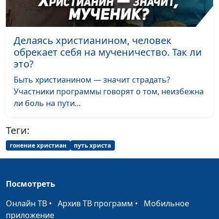
Как Бог являет Себя
Юлия Уткина, Николай
#152
людям?
Кунцевич,
священнослужитель и
Делаясь христианином, человек
Елена Варнавская
обрекает себя на мученичество. Так ли
это?
Делаясь
Юлия Уткина, Николай
#151
христианином,
Кунцевич,
Быть христианином — значит страдать?
человек обрекает себя
священнослужитель и
Участники программы говорят о том, неизбежна
на мученичество. Так
Елена Варнавская
ли боль на пути...
ли это?
Теги:
Может ли в нас быть
Юлия Уткина, Николай
#150
вера Иисуса Христа?
Кунцевич,
гонение христиан
путь христа
священнослужитель и
Елена Варнавская
Посмотреть
Доверяет ли Бог
Юлия Уткина, Николай
#149
человеку
Кунцевич,
Онлайн ТВ
•
Архив ТВ программ
•
Мобильное
священнослужитель и
приложение