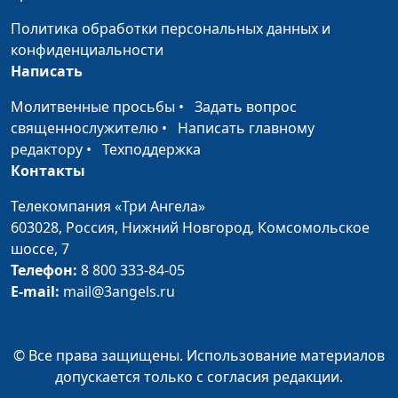
Елена Варнавская
Политика обработки персональных данных и
Кем Дух Святой может
Юлия Уткина, Николай
#148
конфиденциальности
сделать человека
Кунцевич,
Написать
священнослужитель и
Молитвенные просьбы
•
Задать вопрос
Елена Варнавская
священнослужителю
•
Написать главному
Что соединяет нас со
Юлия Уткина, Николай
#147
редактору
•
Техподдержка
Христом?
Кунцевич,
Контакты
священнослужитель и
Телекомпания «Три Ангела»
Елена Варнавская
603028,
Россия, Нижний Новгород,
Комсомольское
Как получить дар
Юлия Уткина, Николай
#146
шоссе, 7
Святого Духа
Кунцевич,
Телефон:
8 800 333-84-05
священнослужитель и
E-mail:
mail@3angels.ru
Елена Варнавская
Как противостоять
Юлия Уткина, Николай
#145
© Все права защищены. Использование материалов
демоническим силам
Кунцевич,
допускается только с согласия редакции.
священнослужитель и