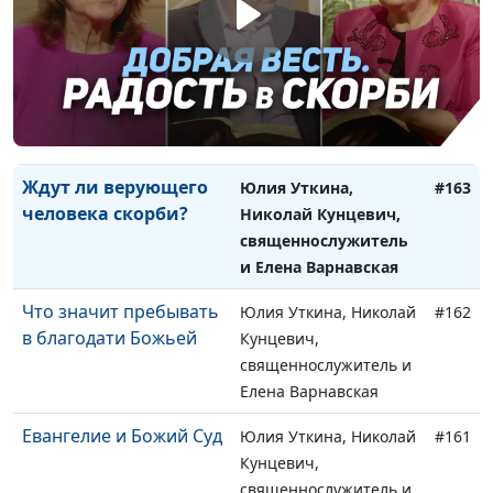
(первая часть)
Елена Варнавская
Как в религиозной
Юлия Уткина, Николай
#164
жизни избежать
Кунцевич,
крайностей
священнослужитель и
Елена Варнавская
Ждут ли верующего
Юлия Уткина,
#163
человека скорби?
Николай Кунцевич,
священнослужитель
и Елена Варнавская
Что значит пребывать
Юлия Уткина, Николай
#162
в благодати Божьей
Кунцевич,
священнослужитель и
Елена Варнавская
Евангелие и Божий Суд
Юлия Уткина, Николай
#161
Кунцевич,
священнослужитель и