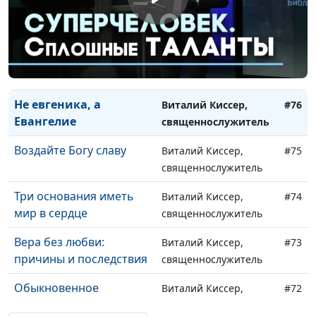
Чаша моя
Виталий Киссер,
#77
преисполнена, или
священнослужитель
Наполненная жизнь с
Богом
Не евгеника, а
Виталий Киссер,
#76
Евангелие
священнослужитель
Воздайте Богу славу
Виталий Киссер,
#75
священнослужитель
Три основания иметь
Виталий Киссер,
#74
мир в сердце
священнослужитель
Вера без любви:
Виталий Киссер,
#73
причины и последствия
священнослужитель
Обыкновенное
Виталий Киссер,
#72
христианство
священнослужитель