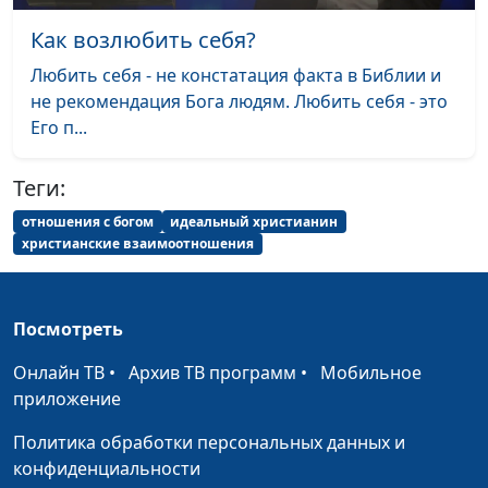
Как возлюбить себя?
Как утешает Слово
Павел Жуков,
#57
Божье?
священнослужитель
Любить себя - не констатация факта в Библии и
не рекомендация Бога людям. Любить себя - это
Вера и ожидание
Павел Жуков,
#56
Его п...
второго пришествия
священнослужитель
Христа
Теги:
Человек или функция:
Павел Жуков,
#55
отношения с богом
идеальный христианин
библейские герои как
священнослужитель
христианские взаимоотношения
образец для
подражания
Посмотреть
Путешествуем по
Валерий Малышев,
#54
Евангелию. Истинная и
Вениамин Дашкевич,
Онлайн ТВ
•
Архив ТВ программ
•
Мобильное
мнимая праведность
священнослужитель
приложение
Путешествуем по
Валерий Малышев,
#53
Политика обработки персональных данных и
Евангелию. Как жить в
Вениамин Дашкевич,
конфиденциальности
Царстве Божьем
священнослужитель