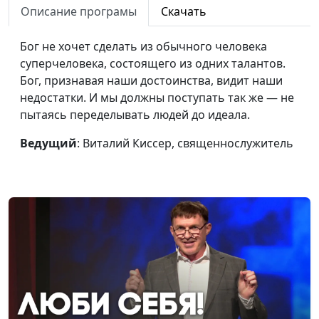
Описание програмы
Скачать
Всё могу во Христе
Виталий Киссер,
#71
священнослужитель
Бог не хочет сделать из обычного человека
суперчеловека, состоящего из одних талантов.
Чудеса Божьи: верить
Виталий Киссер,
#70
Бог, признавая наши достоинства, видит наши
или не верить?
священнослужитель
недостатки. И мы должны поступать так же — не
Я меняю мир и начинаю
Виталий Киссер,
#69
пытаясь переделывать людей до идеала.
с себя
священнослужитель
Ведущий
: Виталий Киссер, священнослужитель
Как услышать Бога
Павел Жуков,
#68
священнослужитель
Мудрость и хитрость: в
Павел Жуков,
#67
чем разница?
священнослужитель
Герои веры: можно ли
Павел Жуков,
#66
повторить их опыт?
священнослужитель
Бог и мои деньги
Павел Жуков,
#65
священнослужитель