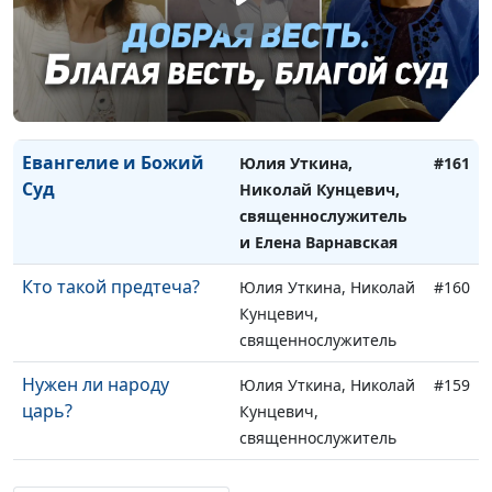
Что значит пребывать
Юлия Уткина, Николай
#162
в благодати Божьей
Кунцевич,
священнослужитель и
Елена Варнавская
Евангелие и Божий
Юлия Уткина,
#161
Суд
Николай Кунцевич,
священнослужитель
и Елена Варнавская
Кто такой предтеча?
Юлия Уткина, Николай
#160
Кунцевич,
священнослужитель
Нужен ли народу
Юлия Уткина, Николай
#159
царь?
Кунцевич,
священнослужитель
Как ангелы служат
Юлия Уткина, Николай
#158