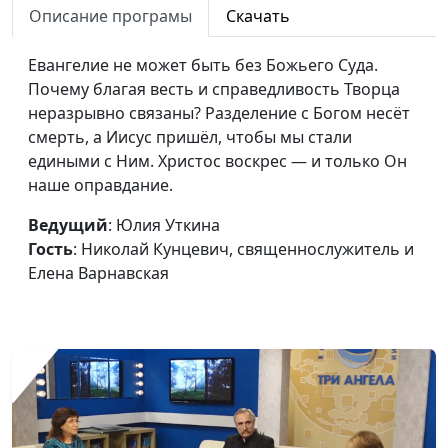
сильным мира сего?
Описание програмы
Скачать
Кунцевич,
священнослужитель и
Евангелие не может быть без Божьего Суда.
Елена Варнавская
Почему благая весть и справедливость Творца
Видимое и невидимое
Юлия Уткина, Николай
#157
неразрывно связаны? Разделение с Богом несёт
служение ангелов
Кунцевич,
смерть, а Иисус пришёл, чтобы мы стали
священнослужитель и
едиными с Ним. Христос воскрес — и только Он
Елена Варнавская
наше оправдание.
Для чего нужна
Юлия Уткина, Николай
#156
Ведущий
: Юлия Уткина
Церковь
Кунцевич,
Гость
: Николай Кунцевич, священнослужитель и
священнослужитель и
Елена Варнавская
Елена Варнавская
Что библейские
Юлия Уткина, Николай
#155
притчи значат для
Кунцевич,
нашего спасения
священнослужитель и
Елена Варнавская
Как человек может
Юлия Уткина, Николай
#154