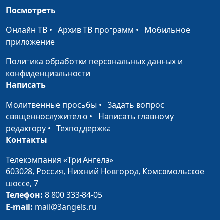
Леонтий Гунько,
Посмотреть
доктор богословия
Онлайн ТВ
•
Архив ТВ программ
•
Мобильное
Как относиться к
Юлия Синицына,
#1
приложение
должникам
Михаил Варёнов,
священнослужитель
Политика обработки персональных данных и
конфиденциальности
Как не отречься от Христа
Юлия Синицына,
#1
Написать
Михаил Варёнов,
священнослужитель
Молитвенные просьбы
•
Задать вопрос
священнослужителю
•
Написать главному
Всегда ли нужно прощать?
Юлия Синицына,
#1
редактору
•
Техподдержка
Михаил Варёнов,
Контакты
священнослужитель
Телекомпания «Три Ангела»
Внимание и забота:
Юлия Синицына,
#1
603028,
Россия, Нижний Новгород,
Комсомольское
история Марфы и Марии
Михаил Варёнов,
шоссе, 7
священнослужитель
Телефон:
8 800 333-84-05
E-mail:
mail@3angels.ru
Всевидящий Бог — что это
Юлия Синицына,
#1
значит?
Михаил Варёнов,