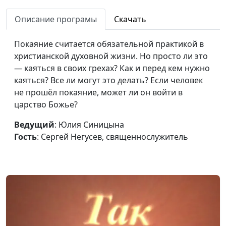
Божьих глазах
Сергей Негусев,
Описание програмы
Скачать
священнослужитель
Верующие люди — рабы
Юлия Синицына,
#1
Покаяние считается обязательной практикой в
Божьи или дети Царя?
Сергей Негусев,
христианской духовной жизни. Но просто ли это
священнослужитель
— каяться в своих грехах? Как и перед кем нужно
каяться? Все ли могут это делать? Если человек
Все верующие — рабы
Юлия Синицына,
#1
не прошёл покаяние, может ли он войти в
Божьи?
Сергей Негусев,
царство Божье?
священнослужитель
Ведущий
: Юлия Синицына
Поклонение Богу или себе?
Юлия Синицына,
#1
Гость
: Сергей Негусев, священнослужитель
Сергей Негусев,
священнослужитель
Воля Божья и воля
Юлия Синицына,
#1
человеческая
Сергей Негусев,
священнослужитель
Путь в Царство Божье
Юлия Синицына,
#1