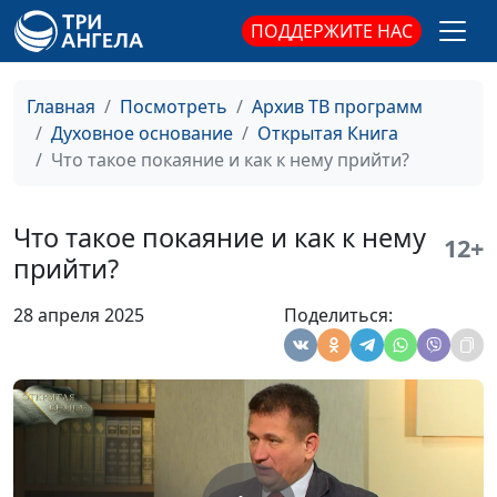
Андрей Юнак,
ПОДДЕРЖИТЕ НАС
священнослужитель
Уроки из книги Чисел
Юлия Синицына,
#1
Главная
Посмотреть
Архив ТВ программ
Андрей Юнак,
Духовное основание
Открытая Книга
священнослужитель
Что такое покаяние и как к нему прийти?
Как правильно читать
Юлия Синицына,
#1
Библию?
Андрей Юнак,
Что такое покаяние и как к нему
12+
священнослужитель
прийти?
Жизнь после покаяния.
Юлия Синицына,
#1
28 апреля 2025
Поделиться:
Уроки царя Давида
Андрей Юнак,
священнослужитель
Смерть в котле. Какие
Юлия Синицына,
#1
усилия ценит Бог
Андрей Юнак,
священнослужитель
Поститься, чтобы Бог
Юлия Синицына,
#1