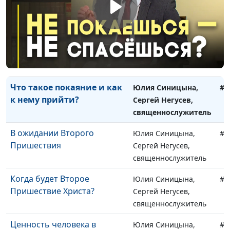
ответил?
Андрей Юнак,
священнослужитель
Пасха наша – Христос
Юлия Синицына,
#1
Андрей Юнак,
священнослужитель
Что такое покаяние и как
Юлия Синицына,
#1
к нему прийти?
Сергей Негусев,
священнослужитель
В ожидании Второго
Юлия Синицына,
#1
Пришествия
Сергей Негусев,
священнослужитель
Когда будет Второе
Юлия Синицына,
#1
Пришествие Христа?
Сергей Негусев,
священнослужитель
Ценность человека в
Юлия Синицына,
#1