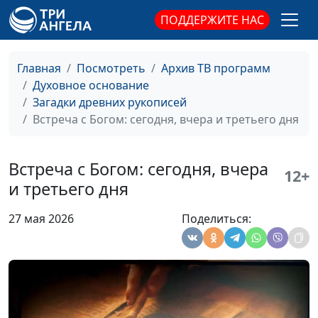
"первенец из
священнослужитель,
ПОДДЕРЖИТЕ НАС
мертвых"?
историк, богослов,
Александр Богданенков,
священнослужитель,
Главная
Посмотреть
Архив ТВ программ
филолог, литературовед
Духовное основание
Загадки древних рукописей
Иисус Навин против
Олег Габрусевич,
#149
Встреча с Богом: сегодня, вчера и третьего дня
Халева и канат
священнослужитель,
первородства
историк, богослов,
Александр Богданенков,
Встреча с Богом: сегодня, вчера
12+
священнослужитель,
и третьего дня
филолог, литературовед
27 мая 2026
Поделиться:
Заиорданский
Олег Габрусевич,
#148
конфликт и его
священнослужитель,
корни
историк, богослов,
Александр Богданенков,
священнослужитель,
филолог, литературовед