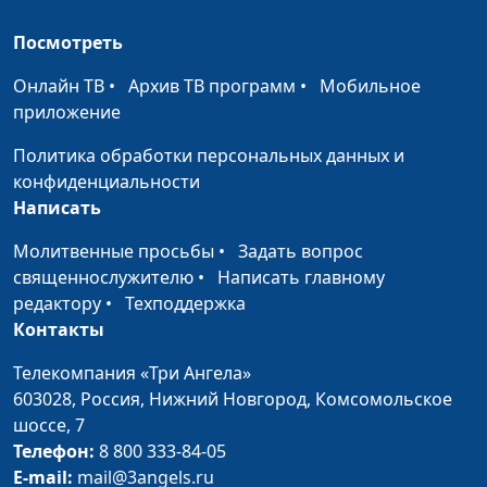
весть о чем?
священнослужитель,
Посмотреть
историк, богослов,
Александр Богданенков,
Онлайн ТВ
•
Архив ТВ программ
•
Мобильное
священнослужитель,
приложение
филолог, литературовед
Политика обработки персональных данных и
Очевидное-
Олег Габрусевич,
#141
конфиденциальности
неочевидное о
священнослужитель,
Написать
числе 666
историк, богослов,
Александр Богданенков,
Молитвенные просьбы
•
Задать вопрос
священнослужитель,
священнослужителю
•
Написать главному
филолог, литературовед
редактору
•
Техподдержка
Контакты
Пасха и
Александр Богданенков,
#140
современность
священнослужитель,
Телекомпания «Три Ангела»
филолог, литературовед,
603028,
Россия, Нижний Новгород,
Комсомольское
Олег Габрусевич,
шоссе, 7
священнослужитель,
Телефон:
8 800 333-84-05
историк, богослов
E-mail:
mail@3angels.ru