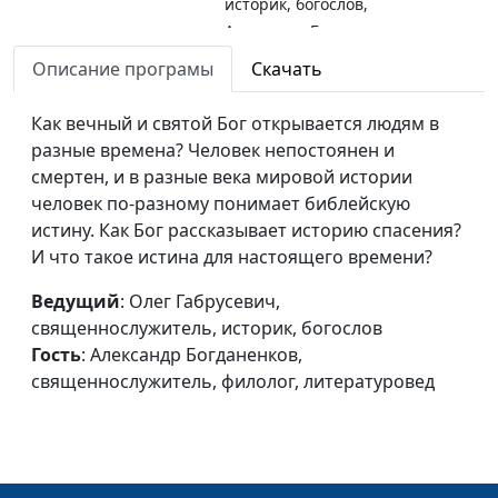
историк, богослов,
Александр Богданенков,
священнослужитель,
Описание програмы
Скачать
филолог, литературовед
Как вечный и святой Бог открывается людям в
В поисках шалома
Олег Габрусевич,
#144
разные времена? Человек непостоянен и
священнослужитель,
смертен, и в разные века мировой истории
историк, богослов,
человек по-разному понимает библейскую
Александр Богданенков,
истину. Как Бог рассказывает историю спасения?
священнослужитель,
И что такое истина для настоящего времени?
филолог, литературовед
Ведущий
: Олег Габрусевич,
Как общаться с
Олег Габрусевич,
#143
священнослужитель, историк, богослов
мертвецами?
священнослужитель,
Гость
: Александр Богданенков,
историк, богослов,
священнослужитель, филолог, литературовед
Александр Богданенков,
священнослужитель,
филолог, литературовед
Евангелие - добрая
Олег Габрусевич,
#142