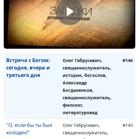
"Рожденный
Олег Габрусевич,
#147
прежде": о чем
священнослужитель,
речь?
историк, богослов,
Александр Богданенков,
священнослужитель,
филолог, литературовед
Встреча с Богом:
Олег Габрусевич,
#146
сегодня, вчера и
священнослужитель,
третьего дня
историк, богослов,
Александр
Богданенков,
священнослужитель,
филолог,
литературовед
"О, если бы ты был
Олег Габрусевич,
#145
холоден!"
священнослужитель,