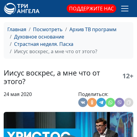
ПОДДЕРЖИТЕ НАС
Христос воскрес. Что
Виталий Киссер,
#16
Главная
Посмотреть
Архив ТВ программ
изменилось?
священнослужитель
Духовное основание
Иисус во гробе.
Александр Синицын,
#15
Страстная неделя. Пасха
Субботний покой
священнослужитель
Иисус воскрес, а мне что от этого?
Путь на Голгофу.
Дмитрий Булатов,
#14
Распятие Христа
священнослужитель
Иисус воскрес, а мне что от
12+
этого?
Первое причастие
Александр Синицын,
#13
Христа с учениками
священнослужитель
24 мая 2020
Поделиться:
Иуда Искариот:
Виталий Киссер,
#12
причины
священнослужитель
предательства
Притча о десяти девах
Александр Синицын,
#11
священнослужитель