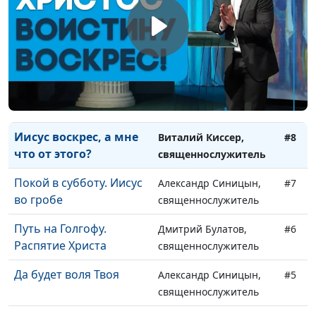
Изгнание торгующих
Дмитрий Булатов,
#10
из храма
священнослужитель
Последнее
Виталий Киссер,
#9
путешествие Христа в
священнослужитель
Иерусалим
Иисус воскрес, а мне
Виталий Киссер,
#8
что от этого?
священнослужитель
Покой в субботу. Иисус
Александр Синицын,
#7
во гробе
священнослужитель
Путь на Голгофу.
Дмитрий Булатов,
#6
Распятие Христа
священнослужитель
Да будет воля Твоя
Александр Синицын,
#5
священнослужитель