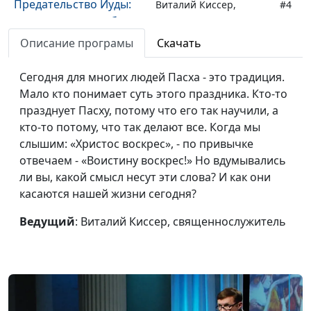
Предательство Иуды:
Виталий Киссер,
#4
современная проблема
священнослужитель
Описание програмы
Скачать
Притчи Христа. Десять
Александр Синицын,
#3
дев
священнослужитель
Сегодня для многих людей Пасха - это традиция.
Мало кто понимает суть этого праздника. Кто-то
Изгнание торгующих
Дмитрий Булатов,
#2
празднует Пасху, потому что его так научили, а
из храма
священнослужитель
кто-то потому, что так делают все. Когда мы
Вход Господень в
Виталий Киссер,
#1
слышим: «Христос воскрес», - по привычке
Иерусалим
священнослужитель
отвечаем - «Воистину воскрес!» Но вдумывались
ли вы, какой смысл несут эти слова? И как они
касаются нашей жизни сегодня?
Ведущий
: Виталий Киссер, священнослужитель