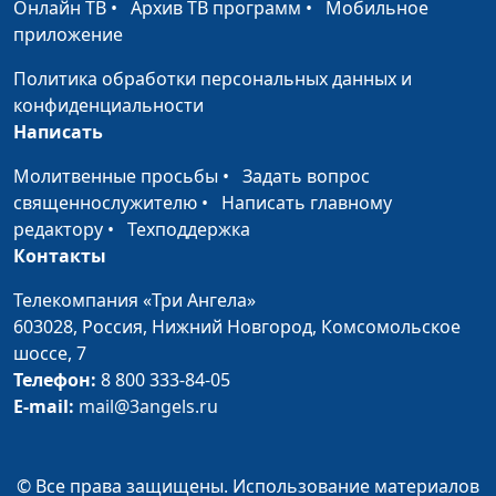
Онлайн ТВ
•
Архив ТВ программ
•
Мобильное
священнослужитель
приложение
Господь слышит меня
Николай Кунцевич,
#199
Политика обработки персональных данных и
священнослужитель
конфиденциальности
Написать
Праведный верою
Николай Кунцевич,
#198
жив будет
священнослужитель
Молитвенные просьбы
•
Задать вопрос
священнослужителю
•
Написать главному
Бог праведен, и нет
Николай Кунцевич,
#197
редактору
•
Техподдержка
неправды в Нем
священнослужитель
Контакты
Как возник праздник
Максим Каминский,
#196
Телекомпания «Три Ангела»
Пасхи
священнослужитель
603028,
Россия, Нижний Новгород,
Комсомольское
Спаситель мира,
Максим Каминский,
#195
шоссе, 7
Которого не узнали
священнослужитель
Телефон:
8 800 333-84-05
E-mail:
mail@3angels.ru
Почему Бог услышал
Максим Каминский,
#194
царя Езекию?
священнослужитель
© Все права защищены. Использование материалов
Вечная жизнь в
Максим Каминский,
#193