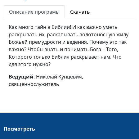
силою берется
священнослужитель
Описание програмы
Скачать
Поклонение и
Николай Кунцевич,
#206
идолопоклонство
священнослужитель
Как много тайн в Библии! И как важно уметь
раскрывать их, раскапывать золотоносную жилу
Помазание во имя
Николай Кунцевич,
#205
Божьей премудрости и ведения. Почему это так
Господне
священнослужитель
важно? Чтобы знать и понимать Бога – Того,
Брачная одежда
Николай Кунцевич,
#204
Которого только Библия раскрывает нам. Что
священнослужитель
для этого нужно?
Три смерти
Николай Кунцевич,
#203
Ведущий
: Николай Кунцевич,
священнослужитель
священнослужитель
Притча о Завете
Николай Кунцевич,
#202
священнослужитель
Завет с Богом
Николай Кунцевич,
#201
священнослужитель
Посмотреть
Вина Иисуса Христа
Николай Кунцевич,
#200