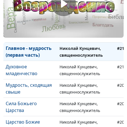
Божий свет в жизни
Павел Величко,
#213
человека
священнослужитель
Главное - мудрость
Николай Кунцевич,
#212
(вторая часть)
священнослужитель
Главное - мудрость
Николай Кунцевич,
#211
(первая часть)
священнослужитель
Духовное
Николай Кунцевич,
#210
младенчество
священнослужитель
Мудрость, сходящая
Николай Кунцевич,
#209
свыше
священнослужитель
Сила Божьего
Николай Кунцевич,
#208
Царства
священнослужитель
Царство Божие
Николай Кунцевич,
#207