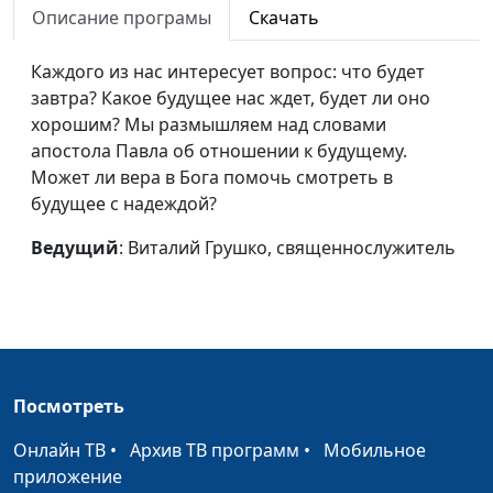
Описание програмы
Скачать
Вы примете Святого
Аркадий Балкан,
#94
Духа
священнослужитель
Каждого из нас интересует вопрос: что будет
завтра? Какое будущее нас ждет, будет ли оно
Иоанн Креститель
Аркадий Балкан,
#93
хорошим? Мы размышляем над словами
священнослужитель
апостола Павла об отношении к будущему.
Пост как средство
Аркадий Балкан,
#92
Может ли вера в Бога помочь смотреть в
возрождения
священнослужитель
будущее с надеждой?
Дух, который в тебе,
Аркадий Балкан,
#91
Ведущий
: Виталий Грушко, священнослужитель
да будет на мне
священнослужитель
вдвойне
Поражение пророка
Аркадий Балкан,
#90
Илии
священнослужитель
Посмотреть
Победа пророка
Аркадий Балкан,
#89
Илии
священнослужитель
Онлайн ТВ
•
Архив ТВ программ
•
Мобильное
приложение
Важность слова
Андрей Гарбарчук,
#82