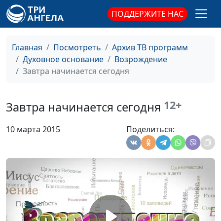
священнослужитель
ПОДДЕРЖИТЕ НАС
Мужчина: господство
Виталий Киссер,
#107
или лидерство?
священнослужитель
Главная
Посмотреть
Архив ТВ программ
Божье
Виталий Киссер,
#106
Духовное основание
Возрождение
предназначение
священнослужитель
Завтра начинается сегодня
мужчины
Условия успеха
Виталий Грушко,
#105
12+
Завтра начинается сегодня
священнослужитель
10 марта 2015
Поделиться:
Реакция на зло
Виталий Грушко,
#104
священнослужитель
Тактика зла
Виталий Грушко,
#103
священнослужитель
Разочарование и
Виталий Грушко,
#102
спасение
священнослужитель