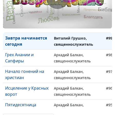
Рождение Иисуса
Виталий Грушко,
#101
Христа
священнослужитель
Путь Бога к человеку
Виталий Грушко,
#100
священнослужитель
Завтра начинается
Виталий Грушко,
#99
сегодня
священнослужитель
Грех Анании и
Аркадий Балкан,
#98
Сапфиры
священнослужитель
Начало гонений на
Аркадий Балкан,
#97
христиан
священнослужитель
Исцеление у Красных
Аркадий Балкан,
#96
ворот
священнослужитель
Пятидесятница
Аркадий Балкан,
#95
священнослужитель