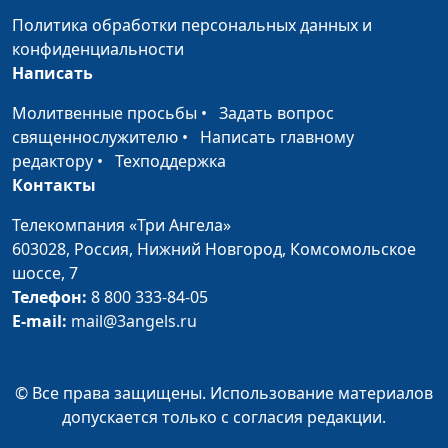
священнослужитель
Политика обработки персональных данных и
конфиденциальности
План спасения
Андрей Гарбарчук,
#81
Написать
священнослужитель
Молитвенные просьбы
•
Задать вопрос
Смысл страданий
Андрей Гарбарчук,
#80
священнослужителю
•
Написать главному
священнослужитель
редактору
•
Техподдержка
Контакты
Избери жизнь
Евгений Зайцев, доктор
#79
богословия
Телекомпания «Три Ангела»
603028,
Россия, Нижний Новгород,
Комсомольское
Обличительное
Евгений Зайцев, доктор
#78
шоссе, 7
исцеление
богословия
Телефон:
8 800 333-84-05
Покаяние,
Евгений Зайцев, доктор
#77
E-mail:
mail@3angels.ru
очищающее душу
богословия
Смысл человеческого
Евгений Зайцев, доктор
#76
© Все права защищены. Использование материалов
страдания
богословия
допускается только с согласия редакции.
Тайна
Евгений Зайцев, доктор
#75