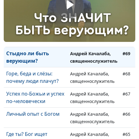
горе Синай?
священнослужитель
Высшая степень
Андрей Качалаба,
#71
неблагодарности
священнослужитель
Сила добрых дел
Андрей Качалаба,
#70
священнослужитель
Стыдно ли быть
Андрей Качалаба,
#69
верующим?
священнослужитель
Горе, беда и слёзы:
Андрей Качалаба,
#68
почему люди плачут?
священнослужитель
Успех по-Божьи и успех
Андрей Качалаба,
#67
по-человечески
священнослужитель
Личный опыт с Богом
Андрей Качалаба,
#66
священнослужитель
Где ты? Бог ищет
Андрей Качалаба,
#65