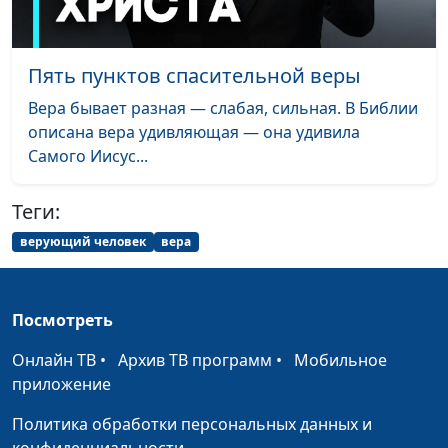
вернётся?
Кого Бог не спасёт?
Андрей Качалаба,
#45
Пять пунктов спасительной веры
священнослужитель
Вера бывает разная — слабая, сильная. В Библии
Псалом 100:
Андрей Качалаба,
#44
описана вера удивляющая — она удивила
христианская жизнь на
священнослужитель
Самого Иисус...
практике
Теги:
Смерть. Что будет
Андрей Качалаба,
#43
после?
священнослужитель
верующий человек
вера
Цена лукавства:
Андрей Качалаба,
#42
внутренний и внешний
священнослужитель
Посмотреть
мир человека
Онлайн ТВ
•
Архив ТВ программ
•
Мобильное
Распутство и
Андрей Качалаба,
#41
приложение
благодать. В чём связь?
священнослужитель
Политика обработки персональных данных и
Ученики Христа —
Андрей Качалаба,
#40