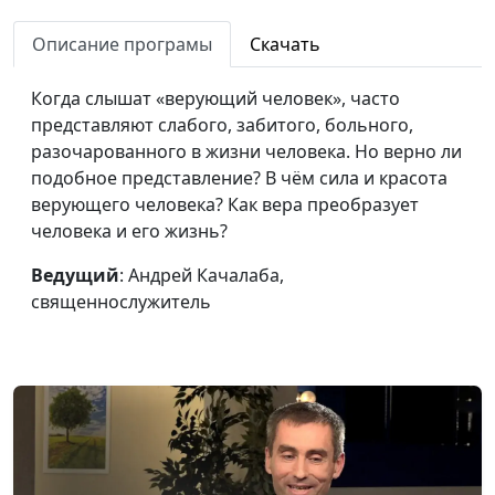
человека, человек
священнослужитель
ищет Бога
Описание програмы
Скачать
Сомнения: как
Андрей Качалаба,
#64
Когда слышат «верующий человек», часто
преодолеть лишние
священнослужитель
представляют слабого, забитого, больного,
сомнения?
разочарованного в жизни человека. Но верно ли
подобное представление? В чём сила и красота
Христианская жизнь:
Андрей Качалаба,
#63
верующего человека? Как вера преобразует
внешнее и внутреннее
священнослужитель
человека и его жизнь?
Можно ли покаяться за
Андрей Качалаба,
#62
Ведущий
: Андрей Качалаба,
другого человека?
священнослужитель
священнослужитель
К чему приводит
Андрей Качалаба,
#61
покаяние
священнослужитель
Какой день святой?
Андрей Качалаба,
#60
(вторая часть)
священнослужитель
Какой день святой?
Андрей Качалаба,
#59
(первая часть)
священнослужитель