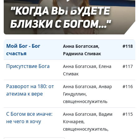
кабинета здоровья
«Весна»
Я пришла к Богу,
Юлия Синицына,
#119
ничего не потеряв
Маргарита Колываенко
Мой Бог - Бог
Анна Богатская,
#118
счастья
Радмила Спивак
Присутствие Бога
Анна Богатская, Елена
#117
Спивак
Разворот на 180: от
Анна Богатская, Анвар
#116
атеизма к вере
Гиндуллин,
священнослужитель
С Богом все иначе:
Анна Богатская, Вадим
#115
не чего я хочу
Кочкарев,
священнослужитель,
магистр богословия