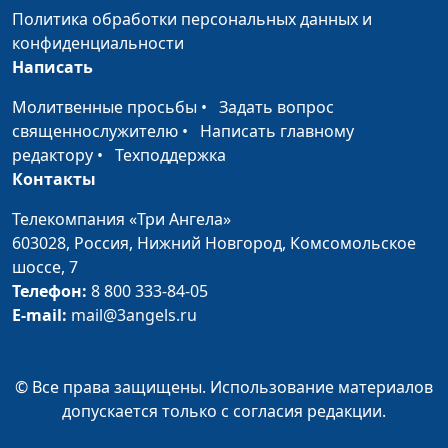
чувство долга и
Политика обработки персональных данных и
ответственность
конфиденциальности
Подлинная
Написать
Максим Каминский,
#346
человечность: делать
священнослужитель
Молитвенные просьбы
•
Задать вопрос
свое дело до конца
священнослужителю
•
Написать главному
редактору
•
Техподдержка
Подлинная
Максим Каминский,
#345
Контакты
человечность: в чем
священнослужитель
твоя ценность?
Телекомпания «Три Ангела»
603028,
Россия, Нижний Новгород,
Комсомольское
Божий план спасения
Павел Меженин,
#344
шоссе, 7
священнослужитель
Телефон:
8 800 333-84-05
Как Бог нас спасает?
Павел Меженин,
#343
E-mail:
mail@3angels.ru
священнослужитель
Спасение
Павел Меженин,
#342
© Все права защищены. Использование материалов
человечества: что
священнослужитель
допускается только с согласия редакции.
задумал Бог?