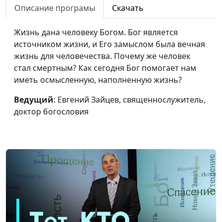
Описание програмы
Скачать
доктор богословия
Христос — Творец
Евгений Зайцев,
#357
Жизнь дана человеку Богом. Бог является
священнослужитель,
источником жизни, и Его замыслом была вечная
доктор богословия
жизнь для человечества. Почему же человек
стал смертным? Как сегодня Бог помогает нам
Христос — Истинный
Евгений Зайцев,
#356
иметь осмысленную, наполненную жизнь?
Человек
священнослужитель,
доктор богословия
Ведущий
: Евгений Зайцев, священнослужитель,
доктор богословия
Христос — Истинный
Евгений Зайцев,
#355
Бог
священнослужитель,
доктор богословия
Христианская
Максим Каминский,
#354
скромность: в чем ее
священнослужитель
преимущества?
Благотворительность
Максим Каминский,
#353
Христа и Его
священнослужитель