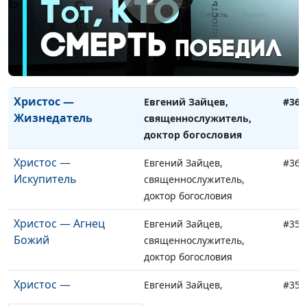
доктор богословия
Христос — Истинный
Евгений Зайцев,
#362
Первосвященник
священнослужитель,
доктор богословия
Христос —
Евгений Зайцев,
#361
Жизнедатель
священнослужитель,
доктор богословия
Христос —
Евгений Зайцев,
#360
Искупитель
священнослужитель,
доктор богословия
Христос — Агнец
Евгений Зайцев,
#359
Божий
священнослужитель,
доктор богословия
Христос —
Евгений Зайцев,
#358
Законодатель
священнослужитель,