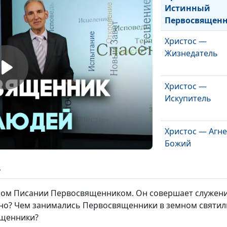
Истинный
Первосвящен
Христос —
Жизнедатель
Христос —
Искупитель
Христос — Агн
Божий
ь
Христос —
Законодатель
ном Писании Первосвященником. Он совершает служени
 оно? Чем занимались Первосвященники в земном святил
ященники?
Христос — Тво