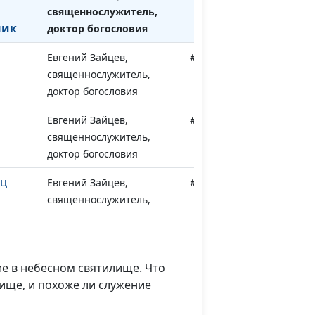
священнослужитель,
ник
доктор богословия
Евгений Зайцев,
#361
священнослужитель,
доктор богословия
Евгений Зайцев,
#360
священнослужитель,
доктор богословия
ец
Евгений Зайцев,
#359
священнослужитель,
доктор богословия
Евгений Зайцев,
#358
священнослужитель,
е в небесном святилище. Что
доктор богословия
ище, и похоже ли служение
рец
Евгений Зайцев,
#357