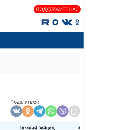
жизнь
Андрей Довгель,
#367
ПОДДЕРЖИТЕ НАС
овеку
священнослужитель
Евгений Зайцев,
#366
священнослужитель,
доктор богословия
,
Евгений Зайцев,
#365
священнослужитель,
доктор богословия
икий
Евгений Зайцев,
#364
священнослужитель,
доктор богословия
ья
Поделиться:
Евгений Зайцев,
#363
священнослужитель,
доктор богословия
Евгений Зайцев,
#362