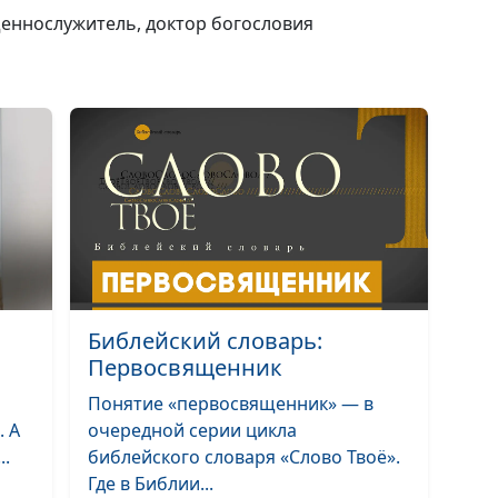
щеннослужитель, доктор богословия
Христос — Ист
Человек
Христос — Ист
Бог
Христианская
скромность: в 
Библейский словарь:
преимущества
Первосвященник
Благотворител
Понятие «первосвященник» — в
Христа и Его
. А
очередной серии цикла
учеников
..
библейского словаря «Слово Твоё».
Лучшее, что м
Где в Библии...