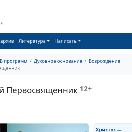
Зачем менять 
верующему чел
2+
Христос —
Примиритель
оархив
Литература
Написать
Христос — путь
истина и жизнь
ТВ программ
Духовное основание
Возрождение
вященник
Христос — Вел
Учитель
12+
ый Первосвященник
Христос — Суд
Христос —