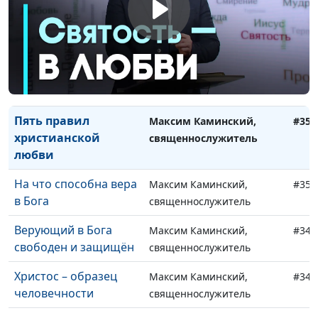
Христа и Его
священнослужитель
учеников
Лучшее, что можно
Максим Каминский,
#352
сделать для себя и
священнослужитель
ближнего
Пять правил
Максим Каминский,
#351
христианской
священнослужитель
любви
На что способна вера
Максим Каминский,
#350
в Бога
священнослужитель
Верующий в Бога
Максим Каминский,
#349
свободен и защищён
священнослужитель
Христос – образец
Максим Каминский,
#348
человечности
священнослужитель