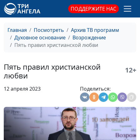
Законодатель
священнослужитель,
ПОДДЕРЖИТЕ НАС
доктор богословия
Христос — Творец
Евгений Зайцев,
#357
Главная
Посмотреть
Архив ТВ программ
священнослужитель,
Духовное основание
Возрождение
доктор богословия
Пять правил христианской любви
Христос — Истинный
Евгений Зайцев,
#356
Человек
священнослужитель,
Пять правил христианской
12+
доктор богословия
любви
Христос — Истинный
Евгений Зайцев,
#355
12 апреля 2023
Поделиться:
Бог
священнослужитель,
доктор богословия
Христианская
Максим Каминский,
#354
скромность: в чем ее
священнослужитель
преимущества?
Благотворительность
Максим Каминский,
#353