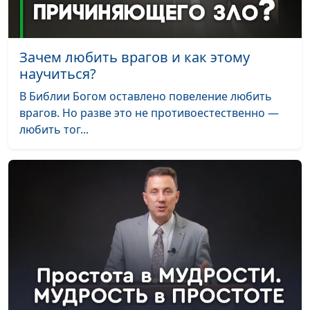
священнослужитель
Вы - соль земли
Антон Бойков,
#335
Зачем любить врагов и как этому
священнослужитель
научиться?
Поиск Иисуса Христа
Антон Бойков,
#334
В Библии Богом оставлено повеление любить
священнослужитель
врагов. Но разве это не противоестественно —
любить тог...
Евангелие от Иуды
Антон Бойков,
#333
священнослужитель
Как научиться
Антон Бойков,
#332
доверять Богу?
священнослужитель
Что значит
Антон Бойков,
#331
«избранный Богом»?
священнослужитель
Любовь Христа
Антон Бойков,
#330
священнослужитель
В чем смысл жизни