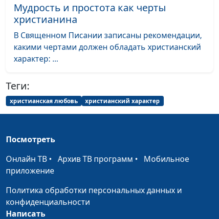
Мудрость и простота как черты
Христос?
священнослужитель
христианина
Конституция с точки
Андрей Качалаба,
#322
В Священном Писании записаны рекомендации,
зрения Бога и
священнослужитель
какими чертами должен обладать христианский
человека
характер: ...
Пасха Христова
Андрей Качалаба,
#321
священнослужитель
Теги:
Как Иисус исцеляет
христианская любовь
христианский характер
Павел Меженин,
#320
людей?
священнослужитель
Как узнать волю
Павел Меженин,
#319
Посмотреть
Божию?
священнослужитель
Онлайн ТВ
•
Архив ТВ программ
•
Мобильное
Исцеление души и
Павел Меженин,
#318
приложение
тела
священнослужитель
Политика обработки персональных данных и
Как помочь сиротам?
Павел Меженин,
#317
конфиденциальности
священнослужитель
Написать