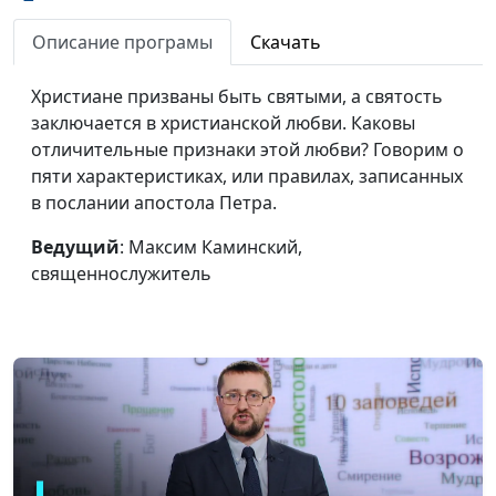
Подлинная
Максим Каминский,
#347
человечность:
священнослужитель
Описание програмы
Скачать
чувство долга и
ответственность
Христиане призваны быть святыми, а святость
заключается в христианской любви. Каковы
Подлинная
Максим Каминский,
#346
отличительные признаки этой любви? Говорим о
человечность: делать
священнослужитель
пяти характеристиках, или правилах, записанных
свое дело до конца
в послании апостола Петра.
Подлинная
Максим Каминский,
#345
Ведущий
: Максим Каминский,
человечность: в чем
священнослужитель
священнослужитель
твоя ценность?
Божий план спасения
Павел Меженин,
#344
священнослужитель
Как Бог нас спасает?
Павел Меженин,
#343
священнослужитель
Спасение
Павел Меженин,
#342