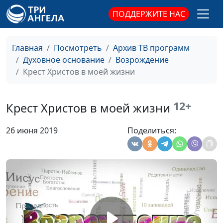
Под влиянием Духа
ПОДДЕРЖИТЕ НАС
Андрей Довгель,
#311
Божьего
священнослужитель
Маленькие шаги к
Андрей Довгель,
#310
Главная
Посмотреть
Архив ТВ программ
большим
священнослужитель
Духовное основание
Возрождение
изменениям
Крест Христов в моей жизни
Эпоха нелюбви
Андрей Довгель,
#309
священнослужитель
12+
Крест Христов в моей жизни
Божья
Андрей Довгель,
#308
26 июня 2019
Поделиться:
справедливость
священнослужитель
К чему приводит
Андрей Довгель,
#307
тщеславие
священнослужитель
Свобода и смирение
Андрей Довгель,
#306
священнослужитель
Уроки Вартимея:
Андрей Довгель,
#305