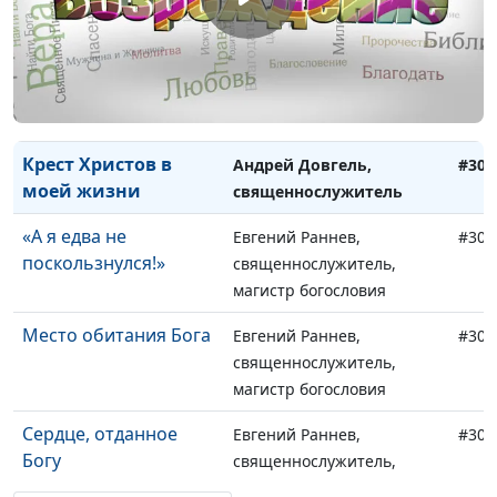
слепец, который не
священнослужитель
сдался
Раав: история веры и
Андрей Довгель,
#304
смелости
священнослужитель
Крест Христов в
Андрей Довгель,
#303
моей жизни
священнослужитель
«А я едва не
Евгений Раннев,
#302
поскользнулся!»
священнослужитель,
магистр богословия
Место обитания Бога
Евгений Раннев,
#301
священнослужитель,
магистр богословия
Сердце, отданное
Евгений Раннев,
#300
Богу
священнослужитель,
магистр богословия