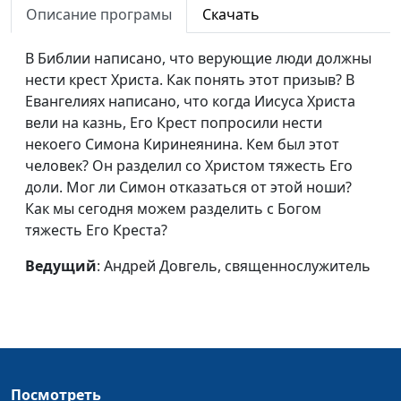
Описание програмы
Скачать
Можешь меня
Евгений Раннев,
#299
очистить
священнослужитель,
В Библии написано, что верующие люди должны
магистр богословия
нести крест Христа. Как понять этот призыв? В
Евангелиях написано, что когда Иисуса Христа
Иисус и слепой
Евгений Раннев,
#298
вели на казнь, Его Крест попросили нести
священнослужитель,
некоего Симона Киринеянина. Кем был этот
магистр богословия
человек? Он разделил со Христом тяжесть Его
доли. Мог ли Симон отказаться от этой ноши?
Уверенность в
Евгений Раннев,
#297
Как мы сегодня можем разделить с Богом
Божьей любви
священнослужитель,
тяжесть Его Креста?
магистр богословия
Ведущий
: Андрей Довгель, священнослужитель
Предваряющая
Евгений Раннев,
#296
любовь Божия
священнослужитель,
магистр богословия
Покаяние и его
Евгений Раннев,
#295
благотворные
священнослужитель,
результаты
магистр богословия
Посмотреть