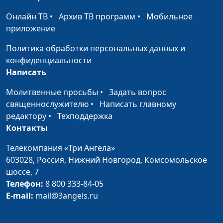
Что есть истина?
Евгений Раннев,
#294
Онлайн ТВ
•
Архив ТВ программ
•
Мобильное
священнослужитель,
приложение
магистр богословия
Политика обработки персональных данных и
Иисус и грешница
Евгений Раннев,
#293
конфиденциальности
священнослужитель,
Написать
магистр богословия
Молитвенные просьбы
•
Задать вопрос
Притчи о потерянных
священнослужителю
•
Написать главному
Евгений Раннев,
#292
редактору
•
Техподдержка
священнослужитель,
Контакты
магистр богословия
Иисус и учитель
Телекомпания «Три Ангела»
Евгений Раннев,
#291
Израиля
603028,
Россия, Нижний Новгород,
Комсомольское
священнослужитель,
шоссе, 7
магистр богословия
Телефон:
8 800 333-84-05
Главная заповедь
Александр Богданенков,
#290
E-mail:
mail@3angels.ru
библейской
священнослужитель,
кардиологии
автор книги «Управление