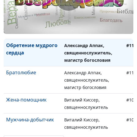
магистр богословия
Дарованные и
Александр Аппак,
#112
неиспользованные
священнослужитель,
возможности
магистр богословия
Обретение мудрого
Александр Аппак,
#111
сердца
священнослужитель,
магистр богословия
Братолюбие
Александр Аппак,
#110
священнослужитель,
магистр богословия
Жена-помощник
Виталий Киссер,
#109
священнослужитель
Мужчина-добытчик
Виталий Киссер,
#108
священнослужитель