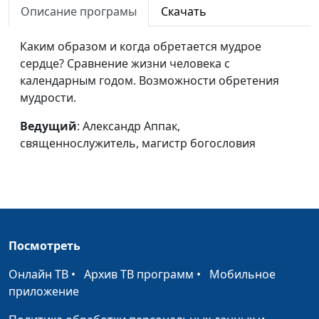
Мужчина: господство
Виталий Киссер,
#107
Описание програмы
Скачать
или лидерство?
священнослужитель
Каким образом и когда обретается мудрое
Божье
Виталий Киссер,
#106
сердце? Сравнение жизни человека с
предназначение
священнослужитель
календарным годом. Возможности обретения
мужчины
мудрости.
Условия успеха
Виталий Грушко,
#105
Ведущий
: Александр Аппак,
священнослужитель
священнослужитель, магистр богословия
Реакция на зло
Виталий Грушко,
#104
священнослужитель
Тактика зла
Виталий Грушко,
#103
священнослужитель
Посмотреть
Разочарование и
Виталий Грушко,
#102
спасение
священнослужитель
Онлайн ТВ
•
Архив ТВ программ
•
Мобильное
приложение
Рождение Иисуса
Виталий Грушко,
#101
Христа
священнослужитель