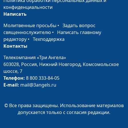
Политика обработки персональных данных и
конфиденциальности
Путь Бога к человеку
Виталий Грушко,
#100
Написать
священнослужитель
Молитвенные просьбы
•
Задать вопрос
Завтра начинается
Виталий Грушко,
#99
священнослужителю
•
Написать главному
сегодня
священнослужитель
редактору
•
Техподдержка
Контакты
Грех Анании и
Аркадий Балкан,
#98
Сапфиры
священнослужитель
Телекомпания «Три Ангела»
603028,
Россия, Нижний Новгород,
Комсомольское
Начало гонений на
Аркадий Балкан,
#97
шоссе, 7
христиан
священнослужитель
Телефон:
8 800 333-84-05
E-mail:
mail@3angels.ru
Исцеление у Красных
Аркадий Балкан,
#96
ворот
священнослужитель
Пятидесятница
Аркадий Балкан,
#95
© Все права защищены. Использование материалов
священнослужитель
допускается только с согласия редакции.
Вы примете Святого
Аркадий Балкан,
#94