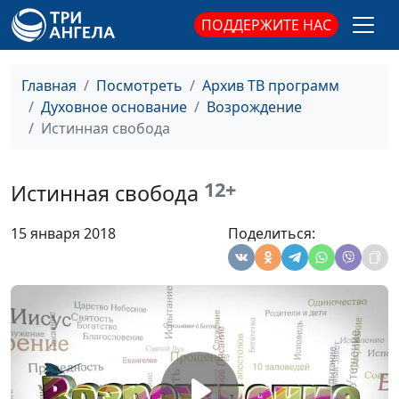
Господь слышит меня
Николай Кунцевич,
#199
ПОДДЕРЖИТЕ НАС
священнослужитель
Праведный верою
Николай Кунцевич,
#198
Главная
Посмотреть
Архив ТВ программ
жив будет
священнослужитель
Духовное основание
Возрождение
Бог праведен, и нет
Николай Кунцевич,
#197
Истинная свобода
неправды в Нем
священнослужитель
Как возник праздник
Максим Каминский,
#196
12+
Истинная свобода
Пасхи
священнослужитель
15 января 2018
Поделиться:
Спаситель мира,
Максим Каминский,
#195
Которого не узнали
священнослужитель
Почему Бог услышал
Максим Каминский,
#194
царя Езекию?
священнослужитель
Вечная жизнь в
Максим Каминский,
#193
Царстве Божьем
священнослужитель