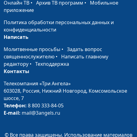
Онлайн ТВ
•
Архив ТВ программ
•
Мобильное
признавать ошибки?
священнослужитель
приложение
Как не потерять
Вячеслав Бучнев,
#178
Политика обработки персональных данных и
связь со Христом?
священнослужитель
конфиденциальности
Написать
Строить на твердом
Вячеслав Бучнев,
#177
основании
священнослужитель
Молитвенные просьбы
•
Задать вопрос
священнослужителю
•
Написать главному
Непредсказуемый Бог
Вячеслав Бучнев,
#176
редактору
•
Техподдержка
священнослужитель
Контакты
Жизнь, посвященная
Вячеслав Бучнев,
#175
Телекомпания «Три Ангела»
Богу
священнослужитель
603028,
Россия, Нижний Новгород,
Комсомольское
Верность Иисусу
Вячеслав Бучнев,
#174
шоссе, 7
Христу
священнослужитель
Телефон:
8 800 333-84-05
E-mail:
mail@3angels.ru
Три креста
Вячеслав Бучнев,
#173
священнослужитель
© Все права защищены. Использование материалов
Любовь к Иисусу
Вячеслав Бучнев,
#172