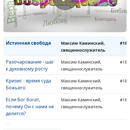
Благословения
Максим Каминский,
#192
терпения
священнослужитель
Где находится
Максим Каминский,
#191
Царство Божье?
священнослужитель
Истинная свобода
Максим Каминский,
#190
священнослужитель
Разочарование - шаг
Максим Каминский,
#189
к духовному росту
священнослужитель
Кризис - время суда
Максим Каминский,
#188
Божьего
священнослужитель
Если Бог богат,
Максим Каминский,
#187
почему Он с нами не
священнослужитель
делится?
Как попасть в
Максим Каминский,
#186