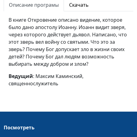
Царство Небесное?
священнослужитель
Описание програмы
Скачать
Что сильнее - добро
Максим Каминский,
#185
В книге Откровение описано видение, которое
или зло?
священнослужитель
было дано апостолу Иоанну. Иоанн видит зверя,
через которого действует дьявол. Написано, что
Облик Христа: что в
Максим Каминский,
#184
этот зверь вел войну со святыми. Что это за
нем важно?
священнослужитель
зверь? Почему Бог допускает зло в жизни своих
Христос и Закон
Максим Каминский,
#183
детей? Почему Бог дал людям возможность
Божий
священнослужитель
выбирать между добром и злом?
Видеть Бога глазами
Максим Каминский,
#182
Ведущий
: Максим Каминский,
веры
священнослужитель
священнослужитель
Есть ли жизнь после
Максим Каминский,
#181
смерти?
священнослужитель
Золотое правило
Максим Каминский,
#180
христианина
священнослужитель
Посмотреть
Как научиться
Вячеслав Бучнев,
#179