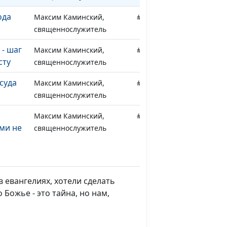
ода
Максим Каминский,
#190
священнослужитель
- шаг
Максим Каминский,
#189
сту
священнослужитель
суда
Максим Каминский,
#188
священнослужитель
Максим Каминский,
#187
ми не
священнослужитель
Максим Каминский,
#186
ное?
священнослужитель
 евангелиях, хотели сделать
 Божье - это тайна, но нам,
добро
Максим Каминский,
#185
священнослужитель
что в
Максим Каминский,
#184