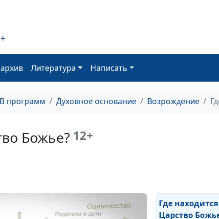
Бог праведен, и
неправды в Не
2+
Как возник пра
Пасхи
оархив
Литература
Написать
Спаситель мира
Которого не уз
ТВ программ
Духовное основание
Возрождение
Гд
Почему Бог ус
царя Езекию?
12+
тво Божье?
Вечная жизнь 
Царстве Божье
Благословения
терпения
Где находится
Царство Божь