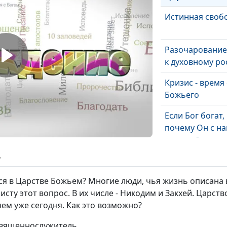
Истинная своб
Разочарование 
к духовному ро
Кризис - время 
Божьего
Если Бог богат,
почему Он с на
делится?
ь
Как попасть в
Царство Небес
я в Царстве Божьем? Многие люди, чья жизнь описана в
сту этот вопрос. В их числе - Никодим и Закхей. Царство
Что сильнее - 
ем уже сегодня. Как это возможно?
или зло?
священнослужитель
Облик Христа: 