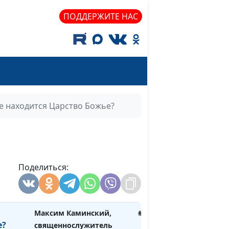
 нет
Николай Кунцевич,
#197
ПОДДЕРЖИТЕ НАС
м
священнослужитель
здник
Максим Каминский,
#196
священнослужитель
,
Максим Каминский,
#195
нали
священнослужитель
е находится Царство Божье?
лышал
Максим Каминский,
#194
священнослужитель
в
Максим Каминский,
#193
м
священнослужитель
Поделиться:
Максим Каминский,
#192
священнослужитель
Максим Каминский,
#191
е?
священнослужитель