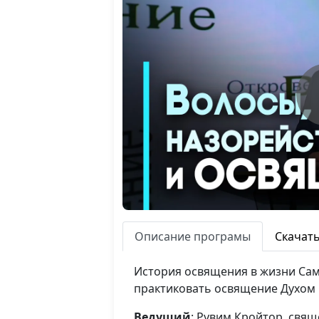
Описание програмы
Скачат
История освящения в жизни Сам
практиковать освящение Духом 
Ведущий
: Рувим Кройтор, свя