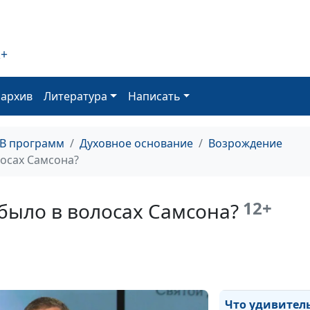
Невидимые две
духовная жизнь
отношения с Б
2+
Блаженны ли
читающие
оархив
Литература
Написать
Священное Пис
Мир земной и 
Божий
ТВ программ
Духовное основание
Возрождение
лосах Самсона?
Что делать, есл
возникло иску
12+
было в волосах Самсона?
Время — дорог
ресурс
Как суббота
освящает нас?
Что удивител