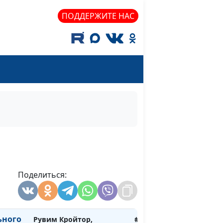
ри:
Михаил Долженко,
#414
 и
священнослужитель
ПОДДЕРЖИТЕ НАС
огом
Михаил Долженко,
#413
священнослужитель
ание?
мир
Михаил Долженко,
#412
священнослужитель
и
Рувим Кройтор,
#411
шение?
священнослужитель
ой
Рувим Кройтор,
#410
священнослужитель
Поделиться:
Рувим Кройтор,
#409
священнослужитель
ьного
Рувим Кройтор,
#408