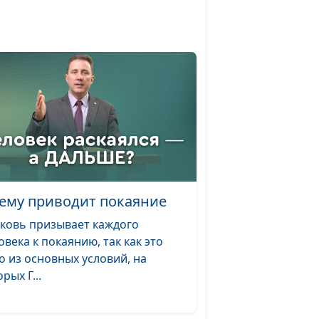
ет Бог
Рувим Кройтор,
#402
священнослужитель
я вера
Рувим Кройтор,
#401
священнослужитель
.
Армен Матевосян,
#400
ожьей
священнослужитель
 с
Армен Матевосян,
#399
священнослужитель
чему приводит покаяние
ковь призывает каждого
Армен Матевосян,
#398
а
овека к покаянию, так как это
священнослужитель
о из основных условий, на
да
Армен Матевосян,
#397
рых Г...
священнослужитель
ство
Армен Матевосян,
#396