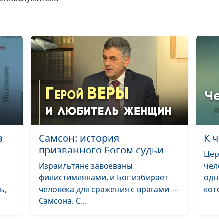
К чему призыва
Как проявляетс
Поздний дождь
Проявление Б
силы
Как Бог говорит
нами
в
Самсон: история
К 
призванного Богом судьи
Реальность
Цер
духовного мир
Израильтяне завоеваны
чел
филистимлянами, и Бог избирает
одн
Откуда у Госпо
ь,
человека для сражения с врагами —
кото
шрамы?
Самсона. С...
Домостроитель