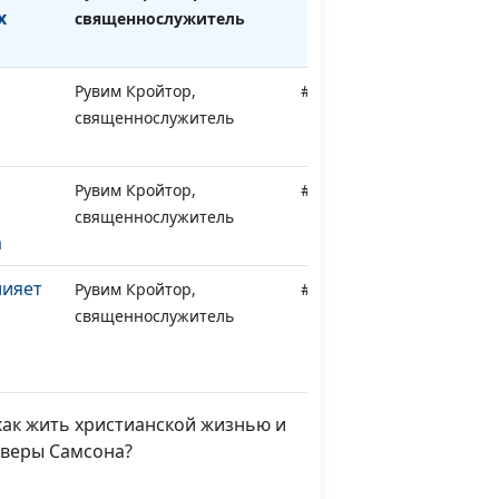
х
священнослужитель
и
Рувим Кройтор,
#407
священнослужитель
Рувим Кройтор,
#406
священнослужитель
а
лияет
Рувим Кройтор,
#405
священнослужитель
Рувим Кройтор,
#404
священнослужитель
и
ак жить христианской жизнью и
 веры Самсона?
ия и
Рувим Кройтор,
#403
ость
священнослужитель