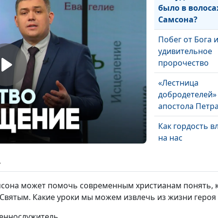
было в волоса
Самсона?
Побег от Бога 
удивительное
пророчество
«Лестница
добродетелей»
апостола Петр
Как гордость в
на нас
Иисус исцеляет
ь
физические и
духовные недуг
сона может помочь современным христианам понять, к
Святым. Какие уроки мы можем извлечь из жизни героя
Божьи намерен
наша непокорн
щеннослужитель