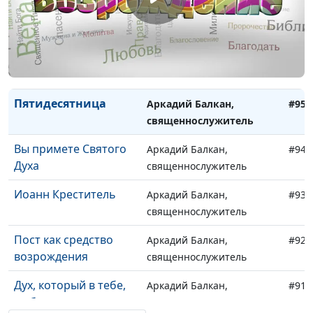
Начало гонений на
Аркадий Балкан,
#97
христиан
священнослужитель
Исцеление у Красных
Аркадий Балкан,
#96
ворот
священнослужитель
Пятидесятница
Аркадий Балкан,
#95
священнослужитель
Вы примете Святого
Аркадий Балкан,
#94
Духа
священнослужитель
Иоанн Креститель
Аркадий Балкан,
#93
священнослужитель
Пост как средство
Аркадий Балкан,
#92
возрождения
священнослужитель
Дух, который в тебе,
Аркадий Балкан,
#91
да будет на мне
священнослужитель