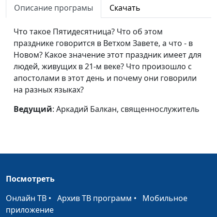
вдвойне
Описание програмы
Скачать
Поражение пророка
Аркадий Балкан,
#90
Что такое Пятидесятница? Что об этом
Илии
священнослужитель
празднике говорится в Ветхом Завете, а что - в
Новом? Какое значение этот праздник имеет для
Победа пророка
Аркадий Балкан,
#89
людей, живущих в 21-м веке? Что произошло с
Илии
священнослужитель
апостолами в этот день и почему они говорили
Важность слова
Андрей Гарбарчук,
#82
на разных языках?
священнослужитель
Ведущий
: Аркадий Балкан, священнослужитель
План спасения
Андрей Гарбарчук,
#81
священнослужитель
Смысл страданий
Андрей Гарбарчук,
#80
священнослужитель
Посмотреть
Избери жизнь
Евгений Зайцев, доктор
#79
богословия
Онлайн ТВ
•
Архив ТВ программ
•
Мобильное
приложение
Обличительное
Евгений Зайцев, доктор
#78