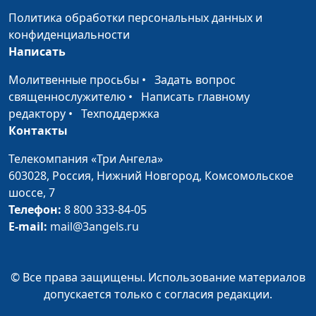
исцеление
богословия
Политика обработки персональных данных и
конфиденциальности
Покаяние,
Евгений Зайцев, доктор
#77
Написать
очищающее душу
богословия
Молитвенные просьбы
•
Задать вопрос
Смысл человеческого
Евгений Зайцев, доктор
#76
священнослужителю
•
Написать главному
страдания
богословия
редактору
•
Техподдержка
Контакты
Тайна
Евгений Зайцев, доктор
#75
непростительного
богословия
Телекомпания «Три Ангела»
греха
603028,
Россия, Нижний Новгород,
Комсомольское
шоссе, 7
Спасительный урок
Евгений Зайцев, доктор
#74
Телефон:
8 800 333-84-05
богословия
E-mail:
mail@3angels.ru
Я есмь путь, истина и
Евгений Зайцев, доктор
#73
жизнь
богословия
© Все права защищены. Использование материалов
Христос помогает
Евгений Зайцев, доктор
#72
допускается только с согласия редакции.
победить страх
богословия