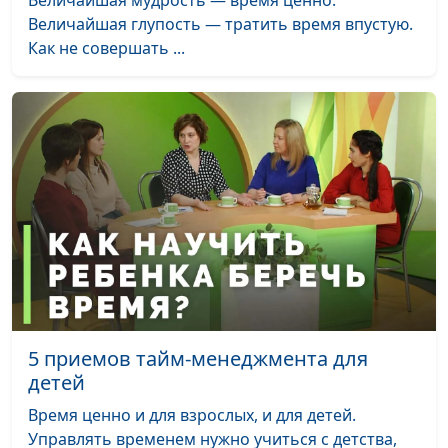
Величайшая мудрость — время ценно.
священнослужитель
Величайшая глупость — тратить время впустую.
Речь - результат
Антон Бойков,
#43
Как не совершать ...
эволюции или Божий
священнослужитель
дар?
Секрет семейного
Антон Бойков,
#42
счастья
священнослужитель
Как разбогатеть по-
Антон Бойков,
#41
настоящему?
священнослужитель
Довольны ли мы
Антон Бойков,
#40
жизнью?
священнослужитель
В чем сила слов?
Антон Бойков,
#39
священнослужитель
5 приемов тайм-менеджмента для
детей
Что делать с плохими
Антон Бойков,
#38
привычками?
Время ценно и для взрослых, и для детей.
священнослужитель
Управлять временем нужно учиться с детства,