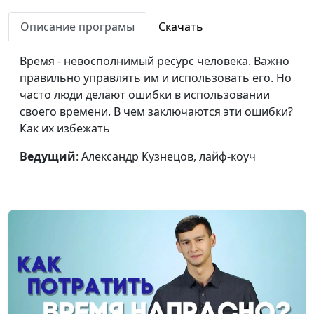
Справиться с
Александр Кузнецов,
#70
Описание програмы
Скачать
прокрастинацией
лайф-коуч
Время - невосполнимый ресурс человека. Важно
Как найти баланс в
Александр Кузнецов,
#69
правильно управлять им и использовать его. Но
жизни?
лайф-коуч
часто люди делают ошибки в использовании
своего времени. В чем заключаются эти ошибки?
Мне лень! Что делать?
Александр Кузнецов,
#68
Как их избежать
лайф-коуч
Ведущий
: Александр Кузнецов, лайф-коуч
Где найти
Александр Кузнецов,
#67
дополнительное
лайф-коуч
время?
Важность
Александр Кузнецов,
#66
планирования
лайф-коуч
Цели: от постановки до
Александр Кузнецов,
#65
достижения
лайф-коуч
Принцип 80/20
Александр Кузнецов,
#64