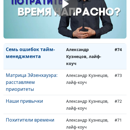
Планирование целей на
Александр Кузнецов,
#76
год
лайф-коуч
Постановка целей. Как
Александр Кузнецов,
#75
не ошибиться?
лайф-коуч
Семь ошибок тайм-
Александр
#74
менеджмента
Кузнецов, лайф-
коуч
Матрица Эйзенхауэра:
Александр Кузнецов,
#73
расставляем
лайф-коуч
приоритеты
Наши привычки
Александр Кузнецов,
#72
лайф-коуч
Похитители времени
Александр Кузнецов,
#71
лайф-коуч