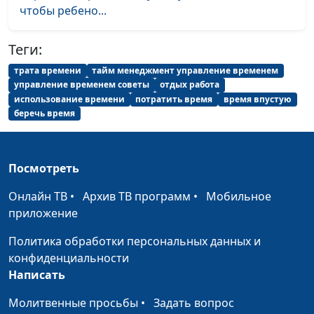
Откуда у нас
Антон Бойков,
#37
чтобы ребено...
нравственные
священнослужитель
ценности?
Теги:
Что выбрать для
Антон Бойков,
#36
трата времени
тайм менеджмент управление временем
чтения?
священнослужитель
управление временем советы
отдых работа
использование времени
потратить время
время впустую
Как научиться
Антон Бойков,
#35
беречь время
прощать?
священнослужитель
Зачем Бог стал
Антон Бойков,
#34
Посмотреть
человеком?
священнослужитель
Онлайн ТВ
•
Архив ТВ программ
•
Мобильное
Духовный голод
Антон Бойков,
#33
приложение
священнослужитель
Политика обработки персональных данных и
Смерть - это конец?
Антон Бойков,
#32
конфиденциальности
священнослужитель
Написать
Зачем человеку брак?
Антон Бойков,
#31
Молитвенные просьбы
•
Задать вопрос
священнослужитель