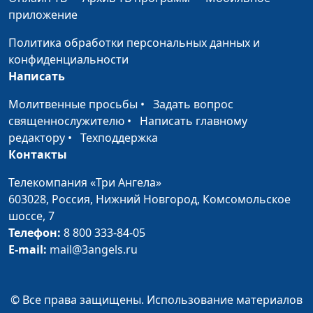
Христа?
Максим Каминский,
приложение
священнослужитель
Политика обработки персональных данных и
Бизнес и христианство -
Андрей Юнак, Вадим
#563
конфиденциальности
совместимы ли?
Макиян,
Написать
священнослужитель,
инструктор ЗОЖ и
Молитвенные просьбы
•
Задать вопрос
ГТО, руководитель
священнослужителю
•
Написать главному
социального цетра
редактору
•
Техподдержка
«Добрые руки»
Контакты
Счастливое детство -
Андрей Юнак, Вадим
#562
Телекомпания «Три Ангела»
какое оно?
Макиян,
603028,
Россия, Нижний Новгород,
Комсомольское
священнослужитель,
шоссе, 7
инструктор ЗОЖ и
Телефон:
8 800 333-84-05
ГТО, руководитель
E-mail:
mail@3angels.ru
социального цетра
«Добрые руки»
© Все права защищены. Использование материалов
Наказывать ли своего
Андрей Юнак, Вадим
#561