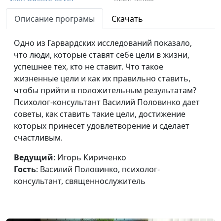
священнослужитель
Описание програмы
Скачать
Не сотвори себе кумира
Андрей Юнак, Игорь
#594
Одно из Гарвардских исследований показало,
Кириченко,
что люди, которые ставят себе цели в жизни,
священнослужитель
успешнее тех, кто не ставит. Что такое
Заповедь первая
Андрей Юнак, Игорь
#593
жизненные цели и как их правильно ставить,
Кириченко,
чтобы прийти в положительным результатам?
священнослужитель
Психолог-консультант Василий Половинко дает
советы, как ставить такие цели, достижение
Сказать правду или
Андрей Юнак, Игорь
#592
которых принесет удовлетворение и сделает
солгать?
Кириченко,
счастливым.
священнослужитель
Ведущий
: Игорь Кириченко
Как должна выглядеть
Андрей Юнак, Игорь
#590
Гость
: Василий Половинко, психолог-
одежда христиан?
Кириченко,
консультант, священнослужитель
священнослужитель
Апатия - как с ней
Андрей Юнак, Игорь
#589
бороться?
Кириченко,