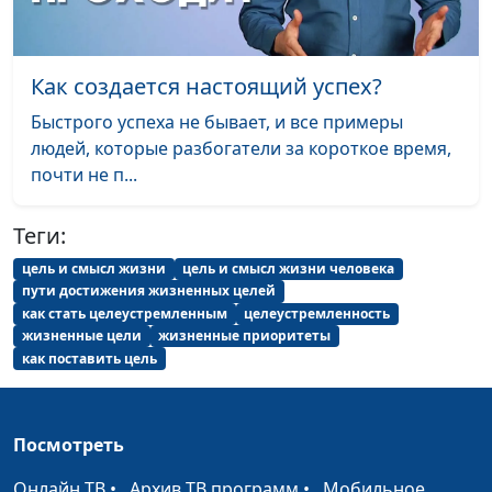
счастливы?
Максим Каминский,
священнослужитель
Где справедливость?
Андрей Юнак,
#568
Как создается настоящий успех?
Максим Каминский,
Быстрого успеха не бывает, и все примеры
священнослужитель
людей, которые разбогатели за короткое время,
Откуда в нас вера?
почти не п...
Андрей Юнак,
#567
Максим Каминский,
священнослужитель
Теги:
цель и смысл жизни
цель и смысл жизни человека
Как победить страх?
Андрей Юнак,
#566
пути достижения жизненных целей
Максим Каминский,
как стать целеустремленным
целеустремленность
священнослужитель
жизненные цели
жизненные приоритеты
как поставить цель
Какой будет жизнь на
Андрей Юнак,
#565
небесах?
Максим Каминский,
священнослужитель
Посмотреть
Справедлива ли жертва
Андрей Юнак,
#564
Онлайн ТВ
•
Архив ТВ программ
•
Мобильное