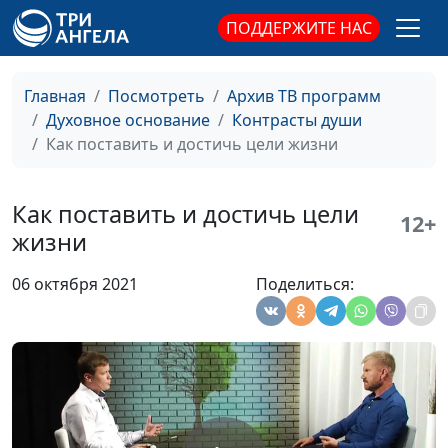
консультант,
ПОДДЕРЖИТЕ НАС
священнослужитель
Когда и как проявлять
Игорь Кириченко,
#601
терпение?
Василий Половинко,
Главная
Посмотреть
Архив ТВ программ
психолог-
Духовное основание
Контрасты души
консультант,
Как поставить и достичь цели жизни
священнослужитель
Смирение. Как быть со
Игорь Кириченко,
#600
Как поставить и достичь цели
12+
своим "я"?
Василий Половинко,
жизни
психолог-
консультант,
06 октября 2021
Поделиться:
священнослужитель
Как правильно любить
Игорь Кириченко,
#599
себя?
Василий Половинко,
психолог-
консультант,
священнослужитель