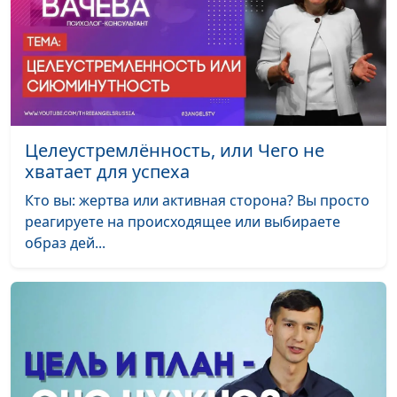
священнослужитель
Библия только для
Андрей Юнак,
#578
взрослых?
Максим Каминский,
священнослужитель
Как выбрать церковь и
Андрей Юнак,
#577
не попасть в ад?
Максим Каминский,
Целеустремлённость, или Чего не
священнослужитель
хватает для успеха
Кто вы: жертва или активная сторона? Вы просто
Верить или доверять
Андрей Юнак,
#576
реагируете на происходящее или выбираете
Богу?
Максим Каминский,
образ дей...
священнослужитель
Недостойный
Андрей Юнак,
#575
священник: как
Максим Каминский,
реагировать
священнослужитель
прихожанам?
Все ли в мире «лежит во
Андрей Юнак,
#574