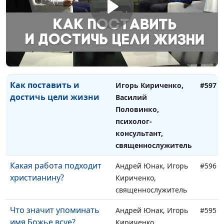
Внутренний и внешний
Игорь Кириченко,
#598
человек
Василий Половинко,
психолог-
консультант,
священнослужитель
Как поставить и
Игорь Кириченко,
#597
достичь цели жизни
Василий
Половинко,
психолог-
консультант,
священнослужитель
Какая работа подходит
Андрей Юнак, Игорь
#596
христианину?
Кириченко,
священнослужитель
Что значит упоминать
Андрей Юнак, Игорь
#595
имя Божье всуе?
Кириченко,