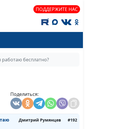
омогла
Надежда Орлюк
#198
ПОДДЕРЖИТЕ НАС
лесу
юдать
Надежда Орлюк
#197
Надежда Орлюк
#196
я работаю бесплатно?
й
Надежда Орлюк
#195
 на
Надежда Орлюк
#194
Поделиться:
Надежда Орлюк
#193
отаю
Дмитрий Румянцев
#192