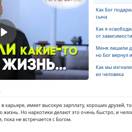
Как Бог подари
сына
Как я освободи
от зависимост
Меня лишили д
но Бог вернул 
Как мы изгнали
из человека
Как люди в пар
ь
ощутили Божь
любовь
 в карьере, имеет высокую зарплату, хороших друзей, то
 жизнь. Но наркотики делают это очень быстро, и челове
Как Бог спас др
, пока не встречается с Богом.
тюрьмы
Как Бог помога