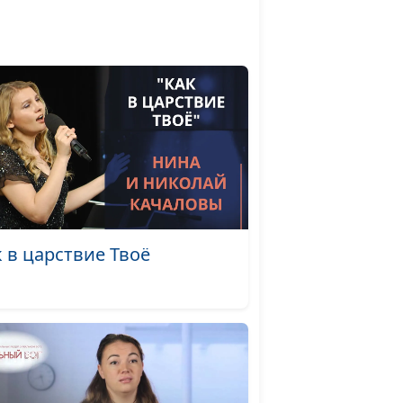
огла
Сергей Парфенов
#184
ять
Дмитрий Черноусов
#183
аке
Нина Беликова
#182
к в царствие Твоё
и
Сона Байрамова
#181
не
Руслан Бекбаев
#180
и
Дмитрий Черноусов
#179
и