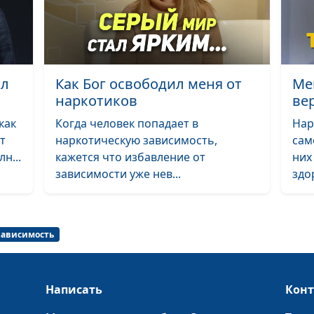
Как я получила
желаемое
Как я пережила
сл
Как Бог освободил меня от
Ме
смерть мужа
наркотиков
ве
Что я понял по
как
Когда человек попадает в
Нар
угона моей ма
т
наркотическую зависимость,
сам
н...
кажется что избавление от
них
Осталась жива 
зависимости уже нев...
здо
задумалась о Б
Как Бог вернул
видеокамеру
зависимость
Дедушка повер
Бога — что
изменилось?
Написать
Кон
Деньги на леч