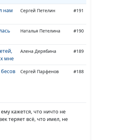
л нам
Сергей Петелин
#191
лась
Наталья Петелина
#190
и
етей,
Алена Дерябина
#189
их мне
 бесов
Сергей Парфенов
#188
ке
Сергей Парфенов
#187
ю
 ему кажется, что ничто не
к теряет всё, что имел, не
уга от
Сергей Парфенов
#186
л
Сергей Парфенов
#185