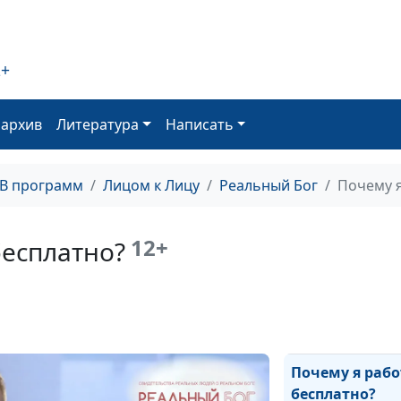
Как молитва п
найти дорогу в 
2+
Я решила собл
заповеди Бога
оархив
Литература
Написать
Моё чудесное
исцеление
ТВ программ
Лицом к Лицу
Реальный Бог
Почему 
Рождественски
подарок
12+
бесплатно?
Как Бог ответил
молитву
Бог исполнил
обещание
Почему я раб
бесплатно?