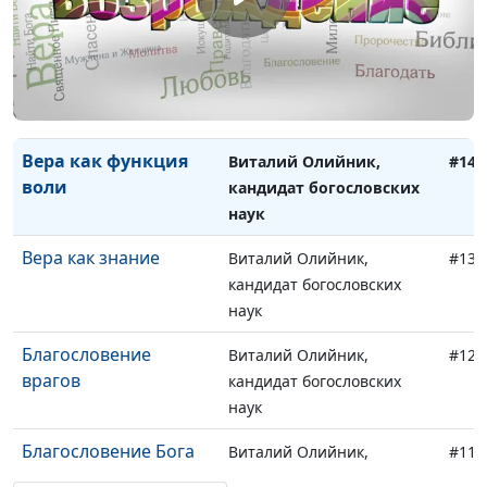
наук
Вера как доверие
Виталий Олийник,
#15
кандидат богословских
наук
Вера как функция
Виталий Олийник,
#14
воли
кандидат богословских
наук
Вера как знание
Виталий Олийник,
#13
кандидат богословских
наук
Благословение
Виталий Олийник,
#12
врагов
кандидат богословских
наук
Благословение Бога
Виталий Олийник,
#11
кандидат богословских