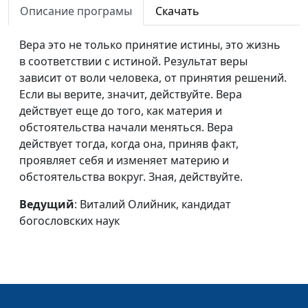
Описание програмы
Скачать
наук
Благословляйте
Виталий Олийник,
#10
Вера это не только принятие истины, это жизнь
детей
кандидат богословских
в соответствии с истиной. Результат веры
наук
зависит от воли человека, от принятия решений.
Если вы верите, значит, действуйте. Вера
Учимся
Виталий Олийник,
#9
действует еще до того, как материя и
благословлять
кандидат богословских
обстоятельства начали меняться. Вера
наук
действует тогда, когда она, приняв факт,
проявляет себя и изменяет материю и
Сила доброго слова
Виталий Олийник,
#8
обстоятельства вокруг. Зная, действуйте.
кандидат богословских
наук
Ведущий
: Виталий Олийник, кандидат
богословских наук
Многословие
Виталий Олийник,
#7
кандидат богословских
наук
Околословие
Виталий Олийник,
#6
кандидат богословских