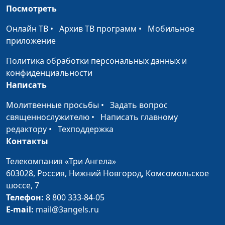
наук
Посмотреть
Сквернословие
Виталий Олийник,
#5
Онлайн ТВ
•
Архив ТВ программ
•
Мобильное
кандидат богословских
приложение
наук
Политика обработки персональных данных и
Проклятия
Виталий Олийник,
#4
конфиденциальности
кандидат богословских
Написать
наук
Молитвенные просьбы
•
Задать вопрос
Сплетни
священнослужителю
•
Написать главному
Виталий Олийник,
#3
редактору
•
Техподдержка
кандидат богословских
Контакты
наук
Ложь
Телекомпания «Три Ангела»
Виталий Олийник,
#2
603028,
Россия, Нижний Новгород,
Комсомольское
кандидат богословских
шоссе, 7
наук
Телефон:
8 800 333-84-05
Значимость слова
Виталий Олийник,
#1
E-mail:
mail@3angels.ru
кандидат богословских