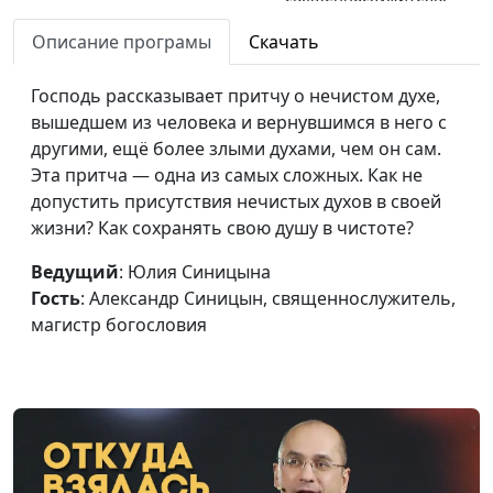
магистр богословия
Описание програмы
Скачать
Причта Христа о двух
Юлия Синицына,
#
строителях
Господь рассказывает притчу о нечистом духе,
Александр Синицын,
вышедшем из человека и вернувшимся в него с
священнослужитель,
другими, ещё более злыми духами, чем он сам.
магистр богословия
Эта притча — одна из самых сложных. Как не
Весть трёх ангелов в конце
Юлия Синицына,
#
допустить присутствия нечистых духов в своей
мировой истории
Андрей Юнак,
жизни? Как сохранять свою душу в чистоте?
священнослужитель
Ведущий
: Юлия Синицына
Тысячелетнее царство
Юлия Синицына,
#
Гость
: Александр Синицын, священнослужитель,
Христа и святых
Андрей Юнак,
магистр богословия
священнослужитель
Воскресение жизни и
Юлия Синицына,
#
воскресение осуждения
Андрей Юнак,
священнослужитель
Сто сорок четыре тысячи
Юлия Синицына,
#