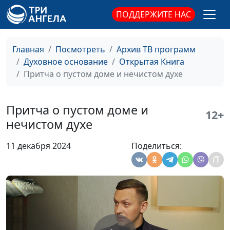
магистр богословия
ПОДДЕРЖИТЕ НАС
Заблудшая овца и
Юлия Синицына,
#
потерянная драхма
Александр Синицын,
Главная
Посмотреть
Архив ТВ программ
священнослужитель,
Духовное основание
Открытая Книга
магистр богословия
Притча о пустом доме и нечистом духе
Почему много званых, но
Юлия Синицына,
#
мало избранных?
Александр Синицын,
Притча о пустом доме и
священнослужитель,
12+
нечистом духе
магистр богословия
Как проявляется наша
Юлия Синицына,
#
11 декабря 2024
Поделиться:
верность Богу
Александр Синицын,
священнослужитель,
магистр богословия
Что делать, чтобы Бог нас
Юлия Синицына,
#
услышал
Александр Синицын,
священнослужитель,