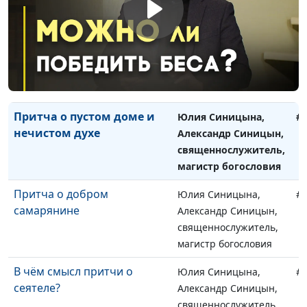
магистр богословия
Притча о фарисее и мытаре
Юлия Синицына,
#
Александр Синицын,
священнослужитель,
магистр богословия
Притча о пустом доме и
Юлия Синицына,
#
нечистом духе
Александр Синицын,
священнослужитель,
магистр богословия
Притча о добром
Юлия Синицына,
#
самарянине
Александр Синицын,
священнослужитель,
магистр богословия
В чём смысл притчи о
Юлия Синицына,
#
сеятеле?
Александр Синицын,
священнослужитель,