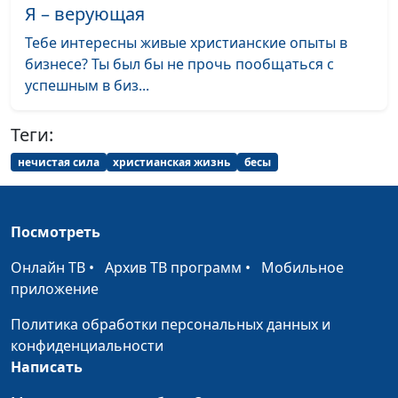
М.П. Кулакова
Я – верующая
Брак по-библейски.
Юлия Синицына,
#
Тебе интересны живые христианские опыты в
История Исаака и Ревекки
Иван Лобанов,
бизнесе? Ты был бы не прочь пообщаться с
старший научный
успешным в биз...
сотрудник Института
перевода Библии им.
Теги:
М.П. Кулакова
нечистая сила
христианская жизнь
бесы
Авраам и Исаак.
Юлия Синицына,
#
Жертвоприношение и
Иван Лобанов,
спасение
старший научный
Посмотреть
сотрудник Института
Онлайн ТВ
•
Архив ТВ программ
•
Мобильное
перевода Библии им.
приложение
М.П. Кулакова
Призвание Авраама и
Политика обработки персональных данных и
Юлия Синицына,
#
Божье обещание
конфиденциальности
Иван Лобанов,
Написать
старший научный
сотрудник Института