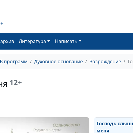
Помазание во 
Господне
2+
Брачная одежд
оархив
Литература
Написать
Три смерти
ТВ программ
Духовное основание
Возрождение
Г
Притча о Завет
12+
ня
Завет с Богом
Вина Иисуса Хр
Господь слыш
меня