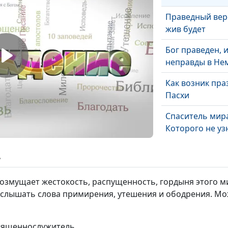
Праведный ве
жив будет
Бог праведен, и
неправды в Не
Как возник пра
Пасхи
Спаситель мира
Которого не уз
Почему Бог ус
ь
царя Езекию?
возмущает жестокость, распущенность, гордыня этого м
Вечная жизнь 
 услышать слова примирения, утешения и ободрения. Мо
Царстве Божье
Благословения
священнослужитель
терпения