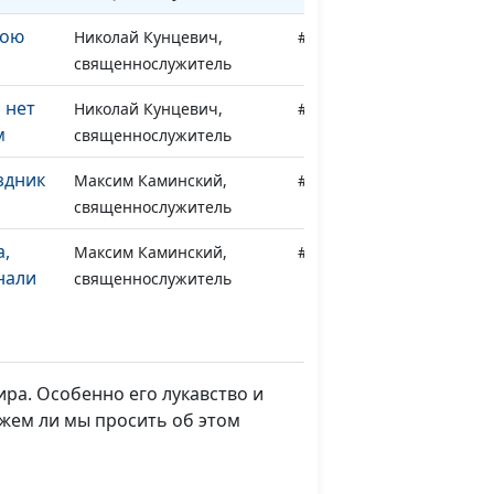
рою
Николай Кунцевич,
#198
священнослужитель
 нет
Николай Кунцевич,
#197
м
священнослужитель
здник
Максим Каминский,
#196
священнослужитель
,
Максим Каминский,
#195
нали
священнослужитель
лышал
Максим Каминский,
#194
священнослужитель
ира. Особенно его лукавство и
в
Максим Каминский,
#193
жем ли мы просить об этом
м
священнослужитель
Максим Каминский,
#192
священнослужитель