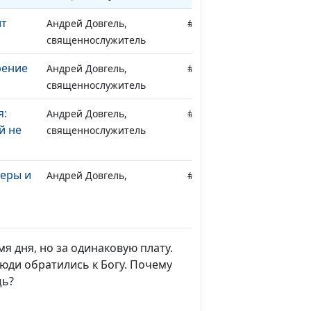
ит
Андрей Довгель,
#307
священнослужитель
рение
Андрей Довгель,
#306
священнослужитель
я:
Андрей Довгель,
#305
й не
священнослужитель
веры и
Андрей Довгель,
#304
священнослужитель
в моей
Андрей Довгель,
#303
священнослужитель
я дня, но за одинаковую плату.
люди обратились к Богу. Почему
Евгений Раннев,
#302
щь?
»
священнослужитель,
магистр богословия