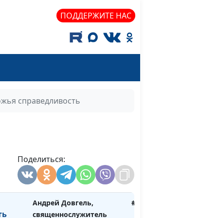
то
Андрей Довгель,
#314
м
священнослужитель
ПОДДЕРЖИТЕ НАС
 храме
Андрей Довгель,
#313
священнослужитель
 нашей
Андрей Довгель,
#312
священнослужитель
Духа
Андрей Довгель,
#311
ожья справедливость
священнослужитель
и к
Андрей Довгель,
#310
священнослужитель
Поделиться:
Андрей Довгель,
#309
священнослужитель
Андрей Довгель,
#308
ть
священнослужитель