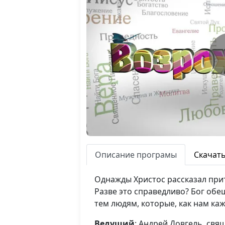
Описание програмы
Скачат
Однажды Христос рассказал прит
Разве это справедливо? Бог обещ
тем людям, которые, как нам ка
Ведущий
: Андрей Довгель, св