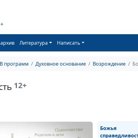
Сад души - мес
встречи с Бого
Две молитвы в
2+
Крылья Бога в
оархив
Литература
Написать
жизни
Под влиянием 
ТВ программ
Духовное основание
Возрождение
Б
Божьего
Маленькие шаг
12+
сть
большим
изменениям
Эпоха нелюбви
Божья
справедливос