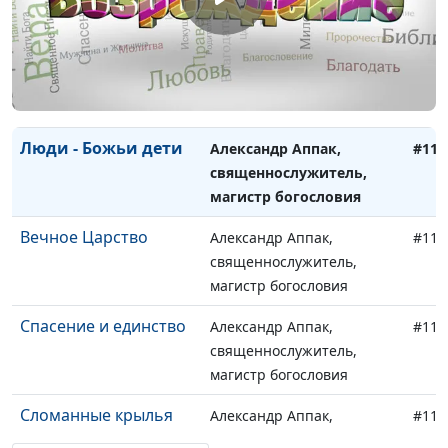
магистр богословия
Быть записанным в
Александр Аппак,
#118
книгу жизни
священнослужитель,
магистр богословия
Люди - Божьи дети
Александр Аппак,
#117
священнослужитель,
магистр богословия
Вечное Царство
Александр Аппак,
#116
священнослужитель,
магистр богословия
Спасение и единство
Александр Аппак,
#115
священнослужитель,
магистр богословия
Сломанные крылья
Александр Аппак,
#114
священнослужитель,