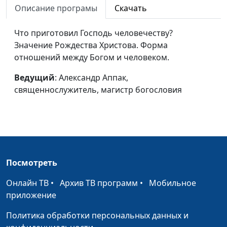
Описание програмы
Скачать
магистр богословия
Познание воли
Александр Аппак,
#113
Что приготовил Господь человечеству?
Божьей
священнослужитель,
Значение Рождества Христова. Форма
магистр богословия
отношений между Богом и человеком.
Дарованные и
Александр Аппак,
#112
Ведущий
: Александр Аппак,
неиспользованные
священнослужитель,
священнослужитель, магистр богословия
возможности
магистр богословия
Обретение мудрого
Александр Аппак,
#111
сердца
священнослужитель,
магистр богословия
Посмотреть
Братолюбие
Александр Аппак,
#110
священнослужитель,
Онлайн ТВ
•
Архив ТВ программ
•
Мобильное
магистр богословия
приложение
Жена-помощник
Виталий Киссер,
#109
Политика обработки персональных данных и
священнослужитель