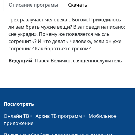
Описание програмы
Скачать
Сложный характер
Павел Величко,
#216
священнослужитель
Грех разлучает человека с Богом. Приходилось
ли вам брать чужие вещи? В заповеди написано:
Как не быть
Павел Величко,
#215
«не укради». Почему же появляется мысль
«потускневшим
священнослужитель
согрешить? И что делать человеку, если он уже
золотом» в духовной
согрешил? Как бороться с грехом?
жизни?
Ведущий
: Павел Величко, священнослужитель
Как жить праведной
Павел Величко,
#214
жизнью?
священнослужитель
Божий свет в жизни
Павел Величко,
#213
человека
священнослужитель
Главное - мудрость
Николай Кунцевич,
#212
Посмотреть
(вторая часть)
священнослужитель
Онлайн ТВ
•
Архив ТВ программ
•
Мобильное
Главное - мудрость
Николай Кунцевич,
#211
приложение
(первая часть)
священнослужитель