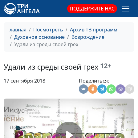
Уважение к
Игорь Кириченко,
#230
ПОДДЕРЖИТЕ НАС
родителям
священнослужитель
Вино: пить или не
Игорь Кириченко,
#229
Главная
Посмотреть
Архив ТВ программ
пить?
священнослужитель
Духовное основание
Возрождение
Трудолюбие
Игорь Кириченко,
#228
Удали из среды своей грех
священнослужитель
Стоит ли говорить
Игорь Кириченко,
#227
12+
Удали из среды своей грех
правду?
священнослужитель
17 сентября 2018
Поделиться:
Во что я верю?
Игорь Кириченко,
#226
священнослужитель
Религия и семья
Павел Величко,
#225
священнослужитель
Ритм христианской
Павел Величко,
#224
жизни
священнослужитель