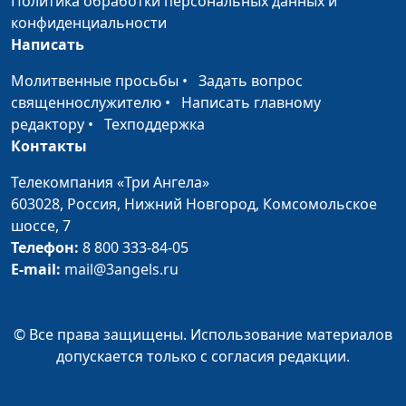
Политика обработки персональных данных и
Духовное
Николай Кунцевич,
#210
конфиденциальности
младенчество
священнослужитель
Написать
Мудрость, сходящая
Николай Кунцевич,
#209
Молитвенные просьбы
•
Задать вопрос
свыше
священнослужитель
священнослужителю
•
Написать главному
редактору
•
Техподдержка
Сила Божьего
Николай Кунцевич,
#208
Контакты
Царства
священнослужитель
Телекомпания «Три Ангела»
Царство Божие
Николай Кунцевич,
#207
603028,
Россия, Нижний Новгород,
Комсомольское
силою берется
священнослужитель
шоссе, 7
Телефон:
8 800 333-84-05
Поклонение и
Николай Кунцевич,
#206
E-mail:
mail@3angels.ru
идолопоклонство
священнослужитель
Помазание во имя
Николай Кунцевич,
#205
Господне
священнослужитель
© Все права защищены. Использование материалов
допускается только с согласия редакции.
Брачная одежда
Николай Кунцевич,
#204
священнослужитель