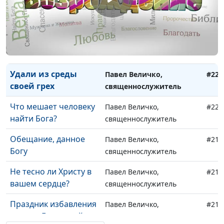
На какие жертвы ты
Павел Величко,
#223
готов?
священнослужитель
Пробуждение
Павел Величко,
#222
начинается с меня
священнослужитель
Удали из среды
Павел Величко,
#221
своей грех
священнослужитель
Что мешает человеку
Павел Величко,
#220
найти Бога?
священнослужитель
Обещание, данное
Павел Величко,
#219
Богу
священнослужитель
Не тесно ли Христу в
Павел Величко,
#218
вашем сердце?
священнослужитель
Праздник избавления
Павел Величко,
#217
на горе Господней
священнослужитель