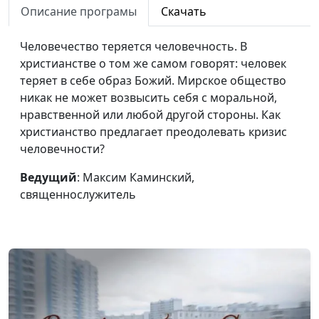
твоя ценность?
Описание програмы
Скачать
Божий план спасения
Павел Меженин,
#344
Человечество теряется человечность. В
священнослужитель
христианстве о том же самом говорят: человек
теряет в себе образ Божий. Мирское общество
Как Бог нас спасает?
Павел Меженин,
#343
никак не может возвысить себя с моральной,
священнослужитель
нравственной или любой другой стороны. Как
христианство предлагает преодолевать кризис
Спасение
Павел Меженин,
#342
человечности?
человечества: что
священнослужитель
задумал Бог?
Ведущий
: Максим Каминский,
священнослужитель
Царство Небесное и
Михаил Варёнов,
#341
Царство Земное
священнослужитель
Небесное Царство -
Михаил Варёнов,
#340
ценность, дающая
священнослужитель
радость
Дети христиан: как
Михаил Варёнов,
#339