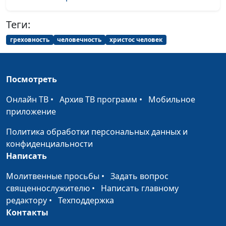
Крылья Бога в нашей
Андрей Довгель,
#312
Теги:
жизни
священнослужитель
греховность
человечность
христос человек
Под влиянием Духа
Андрей Довгель,
#311
Божьего
священнослужитель
Посмотреть
Маленькие шаги к
Андрей Довгель,
#310
большим
священнослужитель
Онлайн ТВ
•
Архив ТВ программ
•
Мобильное
изменениям
приложение
Эпоха нелюбви
Андрей Довгель,
#309
Политика обработки персональных данных и
священнослужитель
конфиденциальности
Написать
Божья
Андрей Довгель,
#308
справедливость
Молитвенные просьбы
•
Задать вопрос
священнослужитель
священнослужителю
•
Написать главному
К чему приводит
Андрей Довгель,
#307
редактору
•
Техподдержка
тщеславие
священнослужитель
Контакты