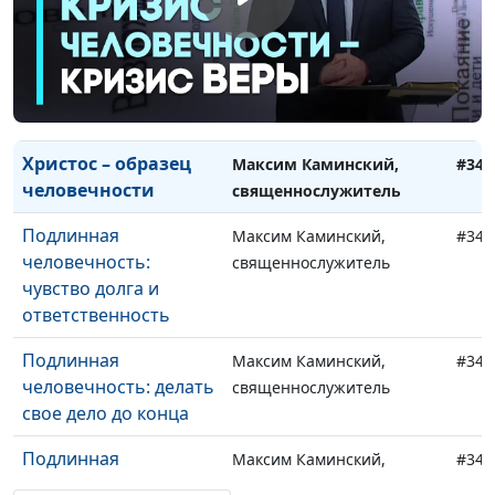
На что способна вера
Максим Каминский,
#350
в Бога
священнослужитель
Верующий в Бога
Максим Каминский,
#349
свободен и защищён
священнослужитель
Христос – образец
Максим Каминский,
#348
человечности
священнослужитель
Подлинная
Максим Каминский,
#347
человечность:
священнослужитель
чувство долга и
ответственность
Подлинная
Максим Каминский,
#346
человечность: делать
священнослужитель
свое дело до конца
Подлинная
Максим Каминский,
#345
человечность: в чем
священнослужитель