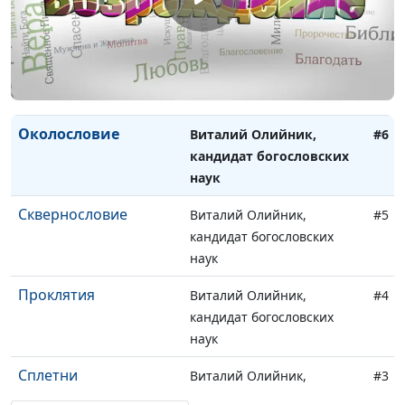
наук
Многословие
Виталий Олийник,
#7
кандидат богословских
наук
Околословие
Виталий Олийник,
#6
кандидат богословских
наук
Сквернословие
Виталий Олийник,
#5
кандидат богословских
наук
Проклятия
Виталий Олийник,
#4
кандидат богословских
наук
Сплетни
Виталий Олийник,
#3
кандидат богословских