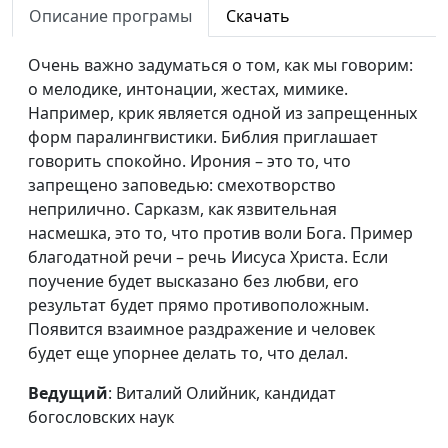
Описание програмы
Скачать
наук
Ложь
Виталий Олийник,
#2
Очень важно задуматься о том, как мы говорим:
кандидат богословских
о мелодике, интонации, жестах, мимике.
наук
Например, крик является одной из запрещенных
форм паралингвистики. Библия приглашает
Значимость слова
Виталий Олийник,
#1
говорить спокойно. Ирония – это то, что
кандидат богословских
запрещено заповедью: смехотворство
наук
неприлично. Сарказм, как язвительная
насмешка, это то, что против воли Бога. Пример
благодатной речи – речь Иисуса Христа. Если
поучение будет высказано без любви, его
результат будет прямо противоположным.
Появится взаимное раздражение и человек
будет еще упорнее делать то, что делал.
Ведущий
: Виталий Олийник, кандидат
богословских наук