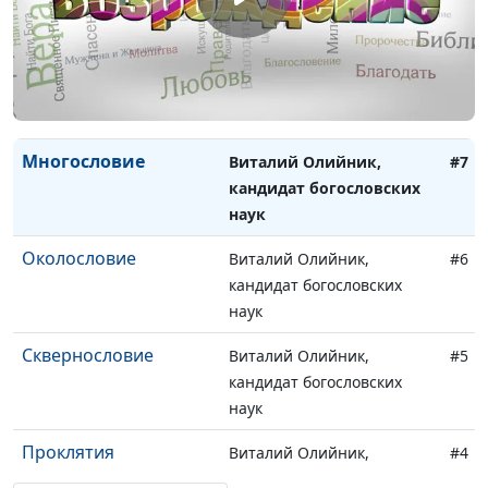
наук
Сила доброго слова
Виталий Олийник,
#8
кандидат богословских
наук
Многословие
Виталий Олийник,
#7
кандидат богословских
наук
Околословие
Виталий Олийник,
#6
кандидат богословских
наук
Сквернословие
Виталий Олийник,
#5
кандидат богословских
наук
Проклятия
Виталий Олийник,
#4
кандидат богословских