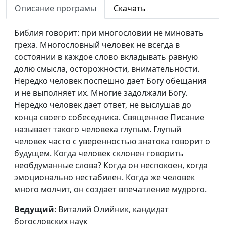
Описание програмы
Скачать
наук
Сплетни
Виталий Олийник,
#3
Библия говорит: при многословии не миновать
кандидат богословских
греха. Многословный человек не всегда в
наук
состоянии в каждое слово вкладывать равную
долю смысла, осторожности, внимательности.
Ложь
Виталий Олийник,
#2
Нередко человек поспешно дает Богу обещания
кандидат богословских
и не выполняет их. Многие задолжали Богу.
наук
Нередко человек дает ответ, не выслушав до
конца своего собеседника. Священное Писание
Значимость слова
Виталий Олийник,
#1
называет такого человека глупым. Глупый
кандидат богословских
человек часто с уверенностью знатока говорит о
наук
будущем. Когда человек склонен говорить
необдуманные слова? Когда он неспокоен, когда
эмоционально нестабилен. Когда же человек
много молчит, он создает впечатление мудрого.
Ведущий
: Виталий Олийник, кандидат
богословских наук